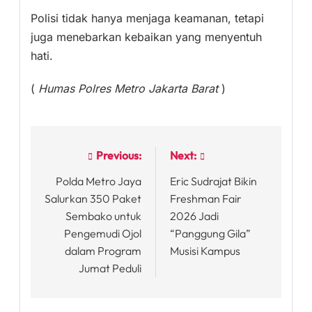
Polisi tidak hanya menjaga keamanan, tetapi
juga menebarkan kebaikan yang menyentuh
hati.
(
Humas Polres Metro Jakarta Barat
)
Previous:
Next:
Post
Polda Metro Jaya
Eric Sudrajat Bikin
navigation
Salurkan 350 Paket
Freshman Fair
Sembako untuk
2026 Jadi
Pengemudi Ojol
“Panggung Gila”
dalam Program
Musisi Kampus
Jumat Peduli