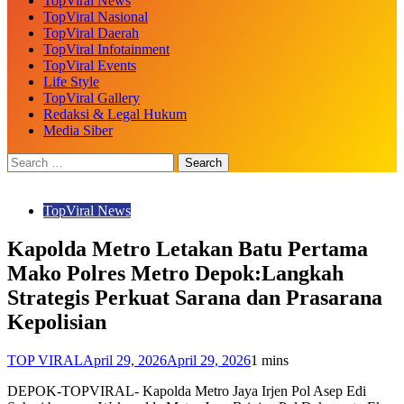
TopViral News
TopViral Nasional
TopViral Daerah
TopViral Infotainment
TopViral Events
Life Style
TopViral Gallery
Redaksi & Legal Hukum
Media Siber
TopViral News
Kapolda Metro Letakan Batu Pertama
Mako Polres Metro Depok:Langkah
Strategis Perkuat Sarana dan Prasarana
Kepolisian
TOP VIRAL
April 29, 2026
April 29, 2026
1 mins
DEPOK-TOPVIRAL- Kapolda Metro Jaya Irjen Pol Asep Edi