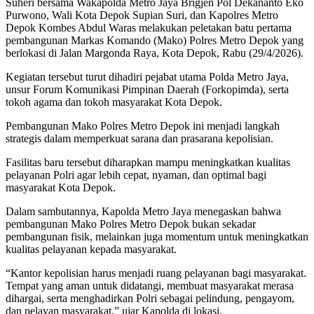
Suheri bersama Wakapolda Metro Jaya Brigjen Pol Dekananto Eko
Purwono, Wali Kota Depok Supian Suri, dan Kapolres Metro
Depok Kombes Abdul Waras melakukan peletakan batu pertama
pembangunan Markas Komando (Mako) Polres Metro Depok yang
berlokasi di Jalan Margonda Raya, Kota Depok, Rabu (29/4/2026).
Kegiatan tersebut turut dihadiri pejabat utama Polda Metro Jaya,
unsur Forum Komunikasi Pimpinan Daerah (Forkopimda), serta
tokoh agama dan tokoh masyarakat Kota Depok.
Pembangunan Mako Polres Metro Depok ini menjadi langkah
strategis dalam memperkuat sarana dan prasarana kepolisian.
Fasilitas baru tersebut diharapkan mampu meningkatkan kualitas
pelayanan Polri agar lebih cepat, nyaman, dan optimal bagi
masyarakat Kota Depok.
Dalam sambutannya, Kapolda Metro Jaya menegaskan bahwa
pembangunan Mako Polres Metro Depok bukan sekadar
pembangunan fisik, melainkan juga momentum untuk meningkatkan
kualitas pelayanan kepada masyarakat.
“Kantor kepolisian harus menjadi ruang pelayanan bagi masyarakat.
Tempat yang aman untuk didatangi, membuat masyarakat merasa
dihargai, serta menghadirkan Polri sebagai pelindung, pengayom,
dan pelayan masyarakat,” ujar Kapolda di lokasi.