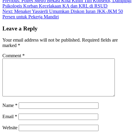
Post
Previous:
Polres Metro Bekasi Kota Kirim Tim Konselor, Dampingi
Psikologis Korban Kecelakaan KA dan KRL di RSUD
navigation
Next:
Menaker Yassierli Umumkan Diskon Iuran JKK-JKM 50
Persen untuk Pekerja Mandiri
Leave a Reply
Your email address will not be published.
Required fields are
marked
*
Comment
*
Name
*
Email
*
Website