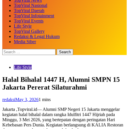
TopViral News
TopViral Nasional
TopViral Daerah
TopViral Infotainment
TopViral Events
Life Style
TopViral Gallery
Redaksi & Legal Hukum
Media Siber
Life Style
Halal Bihalal 1447 H, Alumni SMPN 15
Jakarta Pererat Silaturahmi
redaksi
May 3, 2026
1 mins
Jakarta ,Topviral.id— Alumni SMP Negeri 15 Jakarta menggelar
kegiatan halal bihalal dalam rangka Idulfitri 1447 Hijriah pada
Minggu, 3 Mei 2026, yang bertepatan dengan peringatan Hari
Kebebasan Pers Dunia. Kegiatan berlangsung di KALIA Restoran