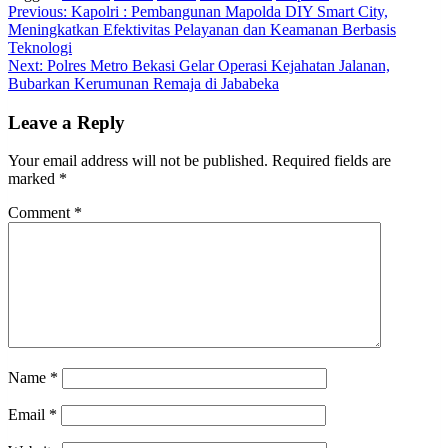
Post
Previous:
Kapolri : Pembangunan Mapolda DIY Smart City,
Meningkatkan Efektivitas Pelayanan dan Keamanan Berbasis
navigation
Teknologi
Next:
Polres Metro Bekasi Gelar Operasi Kejahatan Jalanan,
Bubarkan Kerumunan Remaja di Jababeka
Leave a Reply
Your email address will not be published.
Required fields are
marked
*
Comment
*
Name
*
Email
*