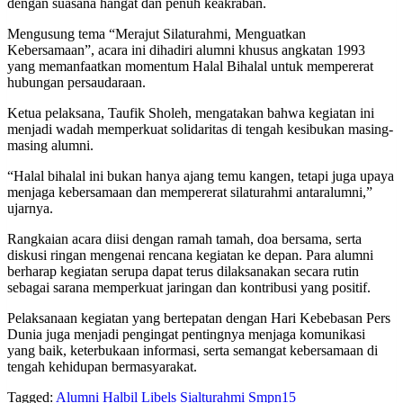
dengan suasana hangat dan penuh keakraban.
Mengusung tema “Merajut Silaturahmi, Menguatkan
Kebersamaan”, acara ini dihadiri alumni khusus angkatan 1993
yang memanfaatkan momentum Halal Bihalal untuk mempererat
hubungan persaudaraan.
Ketua pelaksana, Taufik Sholeh, mengatakan bahwa kegiatan ini
menjadi wadah memperkuat solidaritas di tengah kesibukan masing-
masing alumni.
“Halal bihalal ini bukan hanya ajang temu kangen, tetapi juga upaya
menjaga kebersamaan dan mempererat silaturahmi antaralumni,”
ujarnya.
Rangkaian acara diisi dengan ramah tamah, doa bersama, serta
diskusi ringan mengenai rencana kegiatan ke depan. Para alumni
berharap kegiatan serupa dapat terus dilaksanakan secara rutin
sebagai sarana memperkuat jaringan dan kontribusi yang positif.
Pelaksanaan kegiatan yang bertepatan dengan Hari Kebebasan Pers
Dunia juga menjadi pengingat pentingnya menjaga komunikasi
yang baik, keterbukaan informasi, serta semangat kebersamaan di
tengah kehidupan bermasyarakat.
Tagged:
Alumni
Halbil
Libels
Sialturahmi
Smpn15