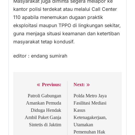
Masyarakat juga diminta segera melapor ke
kantor polisi terdekat atau melalui Call Center
110 apabila menemukan dugaan praktik
eksploitasi maupun TPPO di lingkungan sekitar,
guna menjaga situasi keamanan dan ketertiban
masyarakat tetap kondusif.
editor : endang sumirah
Previous:
Next:
Post
navigation
Patroli Gabungan
Polda Metro Jaya
Amankan Pemuda
Fasilitasi Mediasi
Diduga Hendak
Kasus
Ambil Paket Ganja
Ketenagakerjaan,
Sintetis di Jaktim
Utamakan
Pemenuhan Hak