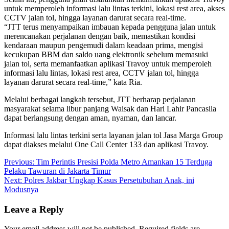
untuk memperoleh informasi lalu lintas terkini, lokasi rest area, akses
CCTV jalan tol, hingga layanan darurat secara real-time.
“JTT terus menyampaikan imbauan kepada pengguna jalan untuk
merencanakan perjalanan dengan baik, memastikan kondisi
kendaraan maupun pengemudi dalam keadaan prima, mengisi
kecukupan BBM dan saldo uang elektronik sebelum memasuki
jalan tol, serta memanfaatkan aplikasi Travoy untuk memperoleh
informasi lalu lintas, lokasi rest area, CCTV jalan tol, hingga
layanan darurat secara real-time,” kata Ria.
Melalui berbagai langkah tersebut, JTT berharap perjalanan
masyarakat selama libur panjang Waisak dan Hari Lahir Pancasila
dapat berlangsung dengan aman, nyaman, dan lancar.
Informasi lalu lintas terkini serta layanan jalan tol Jasa Marga Group
dapat diakses melalui One Call Center 133 dan aplikasi Travoy.
Post
Previous:
Tim Perintis Presisi Polda Metro Amankan 15 Terduga
Pelaku Tawuran di Jakarta Timur
navigation
Next:
Polres Jakbar Ungkap Kasus Persetubuhan Anak, ini
Modusnya
Leave a Reply
Your email address will not be published.
Required fields are