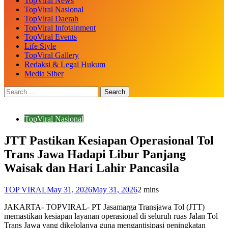
TopViral News
TopViral Nasional
TopViral Daerah
TopViral Infotainment
TopViral Events
Life Style
TopViral Gallery
Redaksi & Legal Hukum
Media Siber
TopViral Nasional
JTT Pastikan Kesiapan Operasional Tol
Trans Jawa Hadapi Libur Panjang
Waisak dan Hari Lahir Pancasila
TOP VIRAL
May 31, 2026
May 31, 2026
2 mins
JAKARTA- TOPVIRAL- PT Jasamarga Transjawa Tol (JTT)
memastikan kesiapan layanan operasional di seluruh ruas Jalan Tol
Trans Jawa yang dikelolanya guna mengantisipasi peningkatan