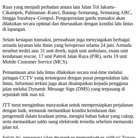
Ruas yang menjadi perhatian antara lain Jalan Tol Jakarta–
Cikampek, Palimanan–Kanci, Batang–Semarang, Semarang ABC,
hingga Surabaya–Gempol. Pengoperasian gardu transaksi akan
dilakukan secara optimal dan disesuaikan dengan kondisi lalu lintas
di lapangan.
Selain kesiapan transaksi, perusahaan juga menyiagakan berbagai
armada layanan lalu lintas yang beroperasi selama 24 jam. Armada
tersebut terdiri atas 31 unit derek, tujuh unit ambulans, enam unit
kendaraan rescue, 17 unit Patroli Jalan Raya (PJR), serta 19 unit
Mobile Customer Service (MCS).
Pemantauan arus lalu lintas dilakukan secara real-time melalui
jaringan CCTV yang terintegrasi dengan pusat pengendalian lalu
lintas. Informasi terkini juga akan disampaikan kepada pengguna
jalan melalui Dynamic Message Sign (DMS) yang terpasang di
sejumlah titik ruas tol.
JTT turut mengimbau masyarakat untuk mempersiapkan perjalanan
dengan baik, termasuk memastikan kondisi kendaraan dan
pengemudi dalam keadaan prima, mengisi bahan bakar yang cukup,
serta memastikan saldo uang elektronik tersedia sebelum memasuki
jalan tol.
Selain itu, pengguna jalan disarankan memanfaatkan aplikasi Travoy