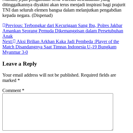
ditinggalkannya diyakini akan terus menjadi inspirasi bagi prajurit
TNI dan seluruh elemen bangsa dalam melanjutkan pengabdian
kepada negara. (Dispenad)
Post
Previous:
Terbongkar dari Kecurigaan Sang Ibu, Polres Jakbar
Amankan Seorang Pemuda Dikemanggisan dalam Persetubuhan
navigation
Anak
Next:
Aksi Brilian Arkhan Kaka Jadi Pembeda :Player of the
Match Disandangnya Saat Timnas Indonesia U-19 Bungkam
Myanmar 3-0
Leave a Reply
Your email address will not be published.
Required fields are
marked
*
Comment
*