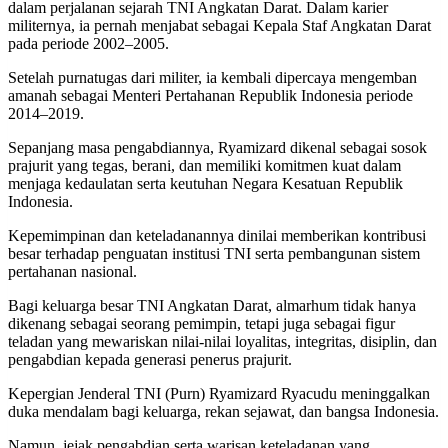
dalam perjalanan sejarah TNI Angkatan Darat. Dalam karier
militernya, ia pernah menjabat sebagai Kepala Staf Angkatan Darat
pada periode 2002–2005.
Setelah purnatugas dari militer, ia kembali dipercaya mengemban
amanah sebagai Menteri Pertahanan Republik Indonesia periode
2014–2019.
Sepanjang masa pengabdiannya, Ryamizard dikenal sebagai sosok
prajurit yang tegas, berani, dan memiliki komitmen kuat dalam
menjaga kedaulatan serta keutuhan Negara Kesatuan Republik
Indonesia.
Kepemimpinan dan keteladanannya dinilai memberikan kontribusi
besar terhadap penguatan institusi TNI serta pembangunan sistem
pertahanan nasional.
Bagi keluarga besar TNI Angkatan Darat, almarhum tidak hanya
dikenang sebagai seorang pemimpin, tetapi juga sebagai figur
teladan yang mewariskan nilai-nilai loyalitas, integritas, disiplin, dan
pengabdian kepada generasi penerus prajurit.
Kepergian Jenderal TNI (Purn) Ryamizard Ryacudu meninggalkan
duka mendalam bagi keluarga, rekan sejawat, dan bangsa Indonesia.
Namun, jejak pengabdian serta warisan keteladanan yang