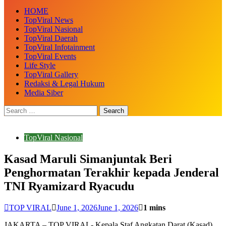
HOME
TopViral News
TopViral Nasional
TopViral Daerah
TopViral Infotainment
TopViral Events
Life Style
TopViral Gallery
Redaksi & Legal Hukum
Media Siber
TopViral Nasional
Kasad Maruli Simanjuntak Beri
Penghormatan Terakhir kepada Jenderal
TNI Ryamizard Ryacudu
TOP VIRAL
June 1, 2026
June 1, 2026
1 mins
JAKARTA – TOP VIRAL- Kepala Staf Angkatan Darat (Kasad),