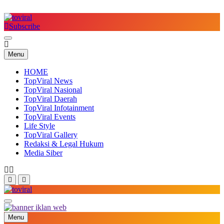
Skip
to
content
Subscribe
Top Viral
Menu
HOME
TopViral News
TopViral Nasional
TopViral Daerah
TopViral Infotainment
TopViral Events
Life Style
TopViral Gallery
Redaksi & Legal Hukum
Media Siber
Top Viral
Menu