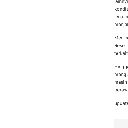
lainn
kondis
jenaza
menjal
Menind
Resers
terkai
Hingga
mengu
masih
perawa
updat