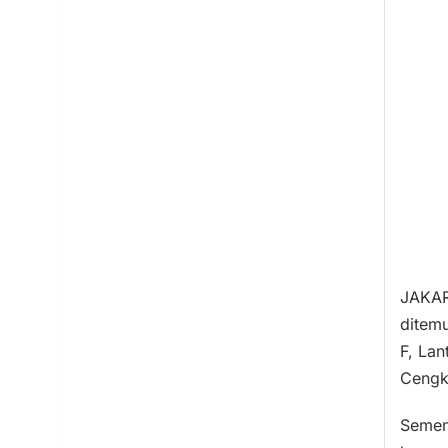
JAKAR
ditem
F, La
Cengk
Semen