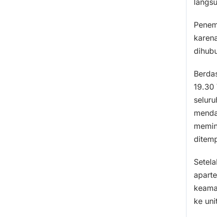
langsu
Penem
karen
dihub
Berdas
19.30
selur
mendap
memin
ditemp
Setel
apart
keama
ke uni