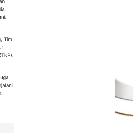
an
is,
tuk
g, Tim
ur
(TKP).
k
juga
jalani
n.