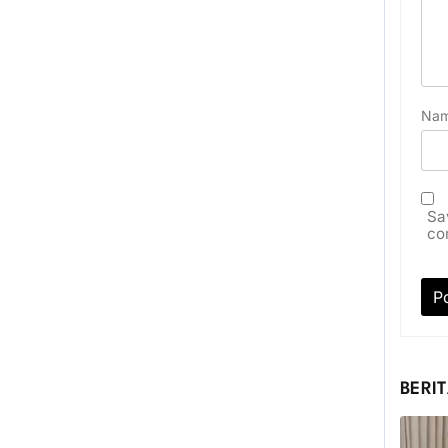
Na
Sa
co
BERIT