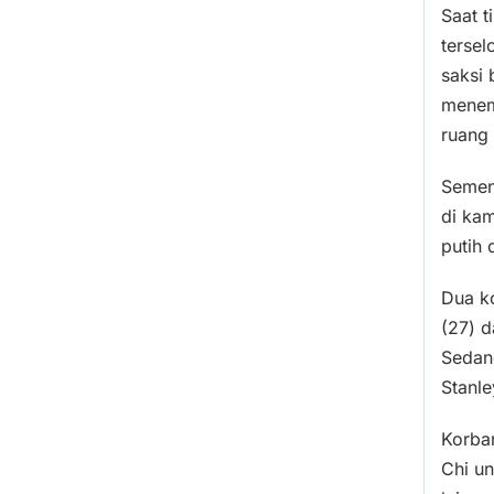
Saat t
tersel
saksi
menem
ruang
Sement
di ka
putih 
Dua k
(27) d
Sedan
Stanle
Korba
Chi u