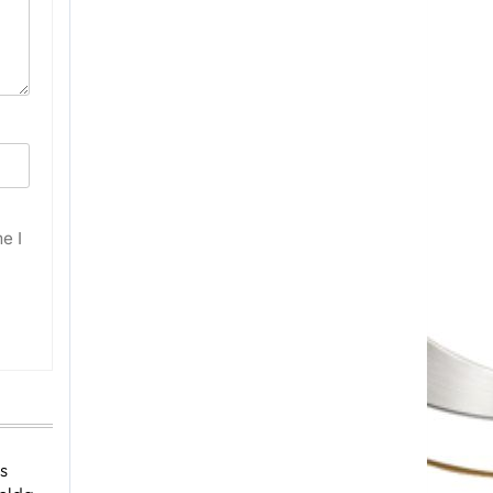
e I
s