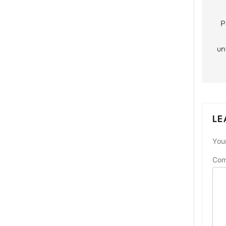
Po
P
na
un
LE
Your
Co