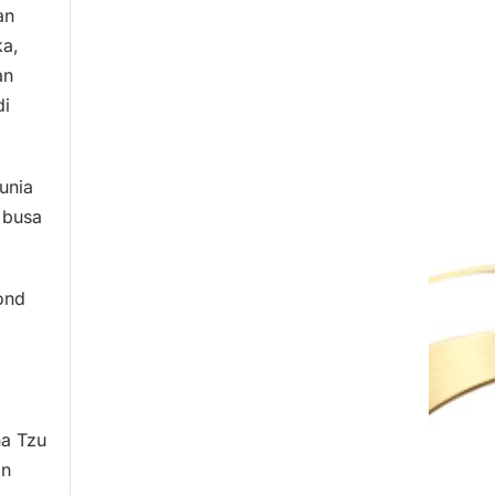
an
ka,
an
di
unia
 busa
ond
ha Tzu
an