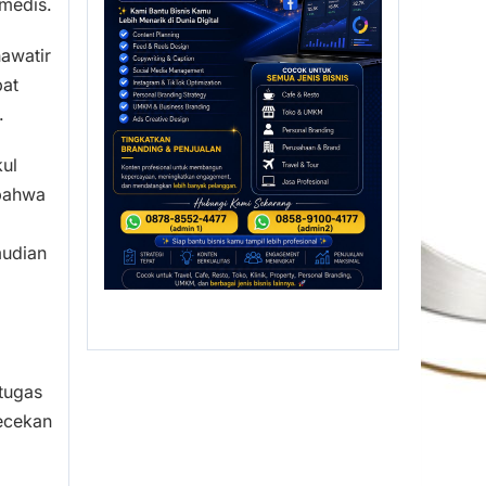
medis.
awatir
pat
.
ul
 bahwa
mudian
tugas
ecekan