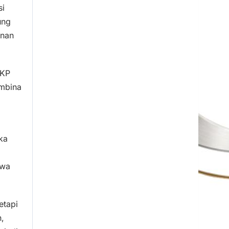
si
ung
anan
AKP
embina
ka
iwa
etapi
,