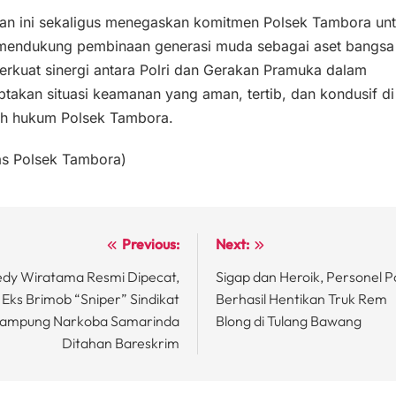
tan ini sekaligus menegaskan komitmen Polsek Tambora un
 mendukung pembinaan generasi muda sebagai aset bangsa 
rkuat sinergi antara Polri dan Gerakan Pramuka dalam
takan situasi keamanan yang aman, tertib, dan kondusif di
ah hukum Polsek Tambora.
s Polsek Tambora)
Previous:
Next:
st
dy Wiratama Resmi Dipecat,
Sigap dan Heroik, Personel Po
vigation
Eks Brimob “Sniper” Sindikat
Berhasil Hentikan Truk Rem
ampung Narkoba Samarinda
Blong di Tulang Bawang
Ditahan Bareskrim