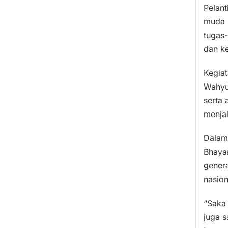
Pelant
muda 
tugas
dan ke
Kegia
Wahyu
serta
menja
Dalam
Bhaya
genera
nasion
“Saka
juga 