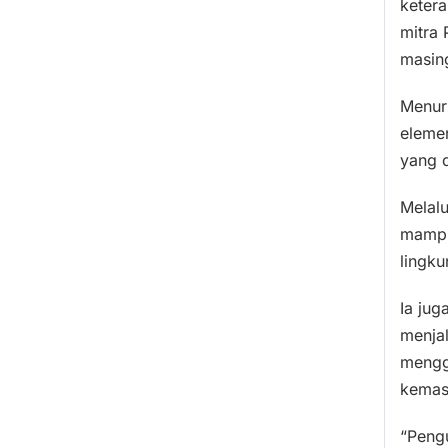
ketera
mitra 
masing
Menur
eleme
yang d
Melalu
mampu
lingku
Ia jug
menja
mengg
kemas
“Peng