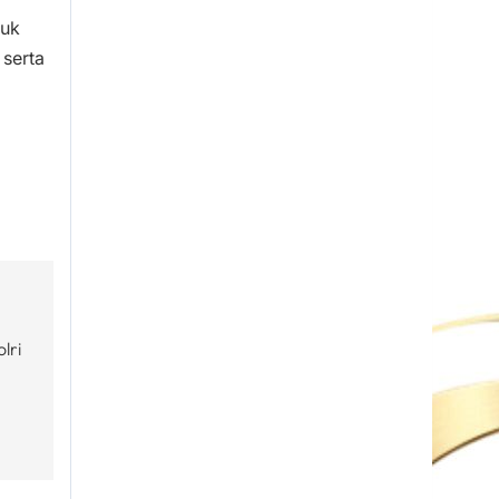
tuk
serta
lri