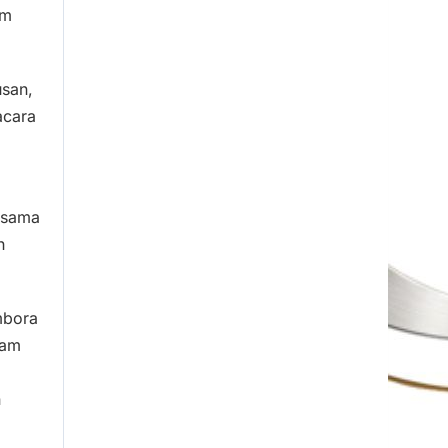
am
usan,
acara
ersama
h
mbora
lam
n