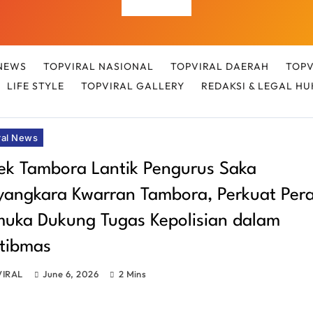
Top Viral
NEWS
TOPVIRAL NASIONAL
TOPVIRAL DAERAH
TOPV
LIFE STYLE
TOPVIRAL GALLERY
REDAKSI & LEGAL H
ral News
ek Tambora Lantik Pengurus Saka
yangkara Kwarran Tambora, Perkuat Per
muka Dukung Tugas Kepolisian dalam
tibmas
VIRAL
June 6, 2026
2 Mins