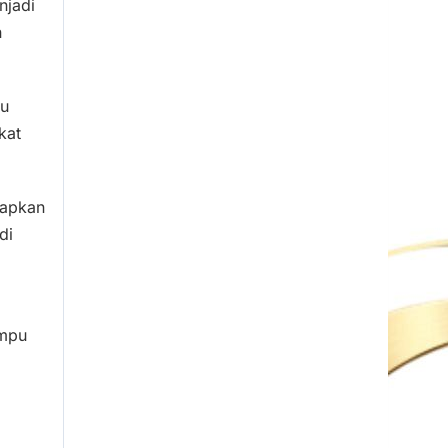
njadi
n
tu
kat
rapkan
di
ampu