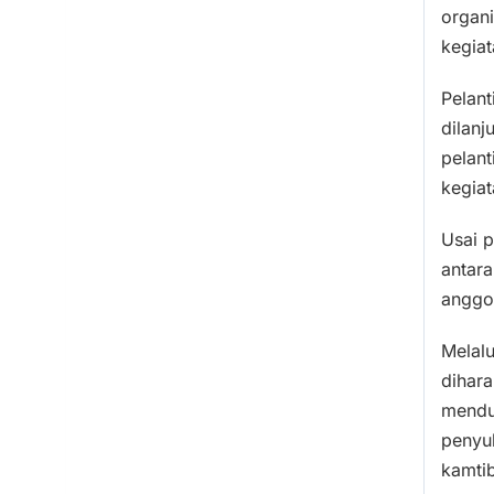
organi
kegia
Pelan
dilanj
pelant
kegiat
Usai p
antara
anggo
Melal
dihara
mendu
penyu
kamti