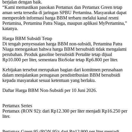
berjalan dengan baik.
“Kami memastikan pasokan Pertamax dan Pertamax Green tetap
aman serta tersedia di jaringan SPBU Pertamina. Masyarakat dapat
memperoleh informasi harga BBM terbaru melalui kanal resmi
Pertamina, Pertamina Patra Niaga, maupun aplikasi MyPertamina,”
katanya.
Harga BBM Subsidi Tetap
Di tengah penyesuaian harga BBM non-subsidi, Pertamina Patra
Niaga menegaskan bahwa harga BBM bersubsidi tidak mengalami
perubahan. Produk gasoline bersubsidi Pertalite tetap dijual
Rp10.000 per liter, sementara BioSolar tetap Rp6.800 per liter.
Kebijakan tersebut merupakan bagian dari komitmen perusahaan
dalam menjalankan penugasan pendistribusian BBM bersubsidi
kepada masyarakat sesuai ketentuan yang berlaku.
Daftar Harga BBM Non-Subsidi per 10 Juni 2026.
Pertamax Series
Pertamax (RON 92): dari Rp12.300 per liter menjadi Rp16.250 per
liter.
Pertamax Green 95 (RON 95): dari Rp12.900 per liter menjadi