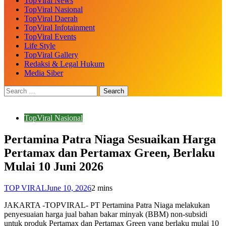
TopViral News
TopViral Nasional
TopViral Daerah
TopViral Infotainment
TopViral Events
Life Style
TopViral Gallery
Redaksi & Legal Hukum
Media Siber
TopViral Nasional
Pertamina Patra Niaga Sesuaikan Harga
Pertamax dan Pertamax Green, Berlaku
Mulai 10 Juni 2026
TOP VIRAL
June 10, 2026
2 mins
JAKARTA -TOPVIRAL- PT Pertamina Patra Niaga melakukan
penyesuaian harga jual bahan bakar minyak (BBM) non-subsidi
untuk produk Pertamax dan Pertamax Green yang berlaku mulai 10