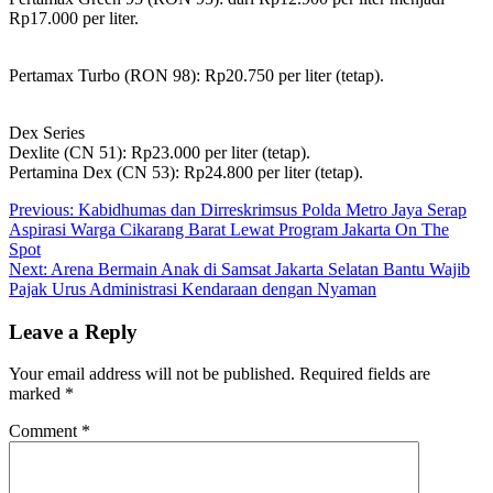
Rp17.000 per liter.
Pertamax Turbo (RON 98): Rp20.750 per liter (tetap).
Dex Series
Dexlite (CN 51): Rp23.000 per liter (tetap).
Pertamina Dex (CN 53): Rp24.800 per liter (tetap).
Post
Previous:
Kabidhumas dan Dirreskrimsus Polda Metro Jaya Serap
Aspirasi Warga Cikarang Barat Lewat Program Jakarta On The
navigation
Spot
Next:
Arena Bermain Anak di Samsat Jakarta Selatan Bantu Wajib
Pajak Urus Administrasi Kendaraan dengan Nyaman
Leave a Reply
Your email address will not be published.
Required fields are
marked
*
Comment
*