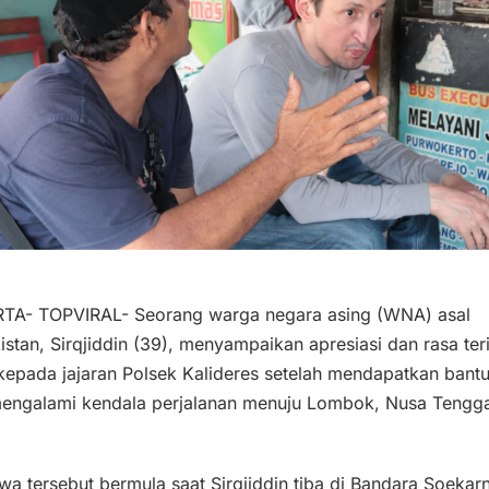
TA- TOPVIRAL- Seorang warga negara asing (WNA) asal
stan, Sirqjiddin (39), menyampaikan apresiasi dan rasa te
kepada jajaran Polsek Kalideres setelah mendapatkan bant
mengalami kendala perjalanan menuju Lombok, Nusa Tengg
iwa tersebut bermula saat Sirqjiddin tiba di Bandara Soekar