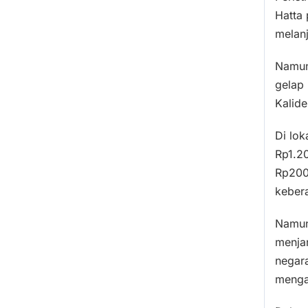
Hatta 
melan
Namun,
gelap
Kalide
Di lok
Rp1.2
Rp200.
keber
Namun
menjan
negara
menga