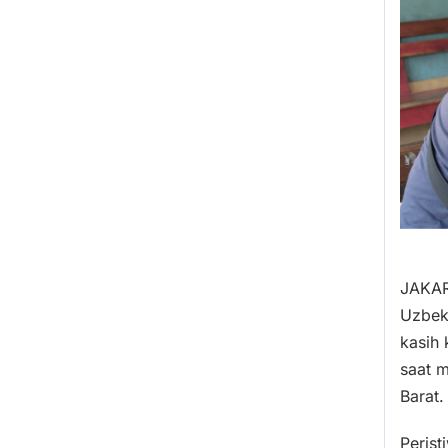
JAKAR
Uzbeki
kasih 
saat 
Barat.
Perist