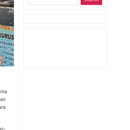
rima
uan
ara
no-