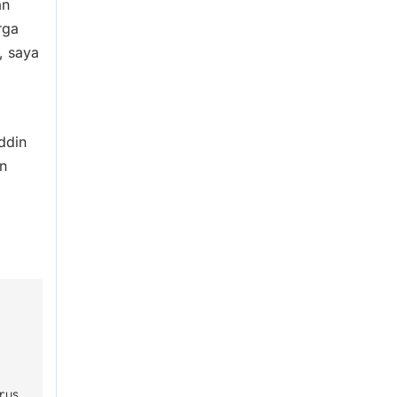
an
rga
, saya
ddin
n
rus