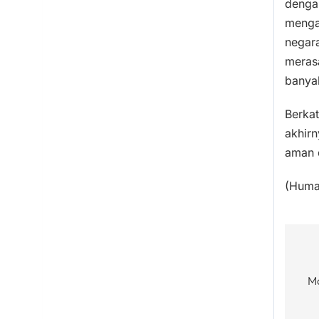
denga
mengap
negara
meras
banyak
Berkat
akhir
aman 
(Humas
Po
Ma
na