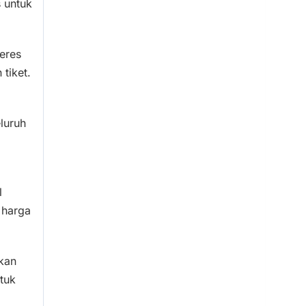
 untuk
deres
tiket.
luruh
l
 harga
kan
tuk