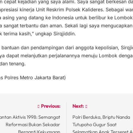
n cepat kejadian yang saya alami. Saya sangat berkesan d
resiasi kinerja Unit Reskrim Polsek Kalideres. Sebagai wa
 asing yang datang ke Indonesia untuk berlibur ke Lombok
a sangat terbantu dan aman. Sekali lagi saya mengucapkan
 terima kasih,” ungkap Sirqjiddin.
 bantuan dan pendampingan dari anggota kepolisian, Sirqji
nya dapat melanjutkan perjalanannya menuju Lombok denga
dan tenang.
 Polres Metro Jakarta Barat)
Previous:
Next:
st
ntan Aktivis 1998: Semangat
Polri Berduka, Briptu Nanda
vigation
Reformasi Bukan Sekadar
Tutupoho Gugur Saat
Berganti Kekuasaan
Selamatkan Anak Terseret A