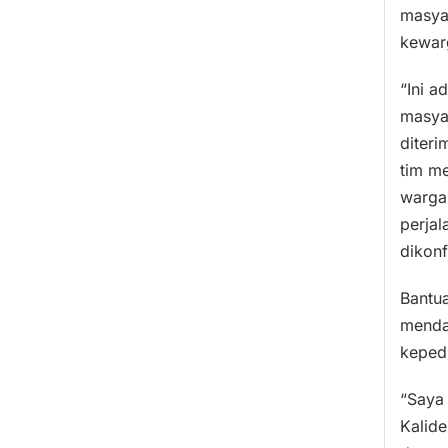
masya
kewar
“Ini 
masyar
diteri
tim m
warga 
perja
dikonf
Bantua
mendal
kepedu
“Saya
Kalid