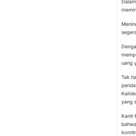
Dalam 
memin
Menind
segera
Denga
memper
uang y
Tak ha
penda
Kalid
yang s
Kanit
bahwa
komit