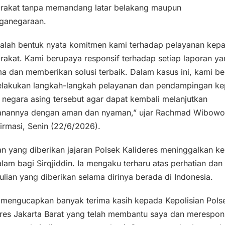
rakat tanpa memandang latar belakang maupun
ganegaraan.
adalah bentuk nyata komitmen kami terhadap pelayanan kep
akat. Kami berupaya responsif terhadap setiap laporan ya
ma dan memberikan solusi terbaik. Dalam kasus ini, kami b
elakukan langkah-langkah pelayanan dan pendampingan k
negara asing tersebut agar dapat kembali melanjutkan
lanannya dengan aman dan nyaman,” ujar Rachmad Wibowo
irmasi, Senin (22/6/2026).
n yang diberikan jajaran Polsek Kalideres meninggalkan k
am bagi Sirqjiddin. Ia mengaku terharu atas perhatian dan
lian yang diberikan selama dirinya berada di Indonesia.
 mengucapkan banyak terima kasih kepada Kepolisian Pols
eres Jakarta Barat yang telah membantu saya dan merespon