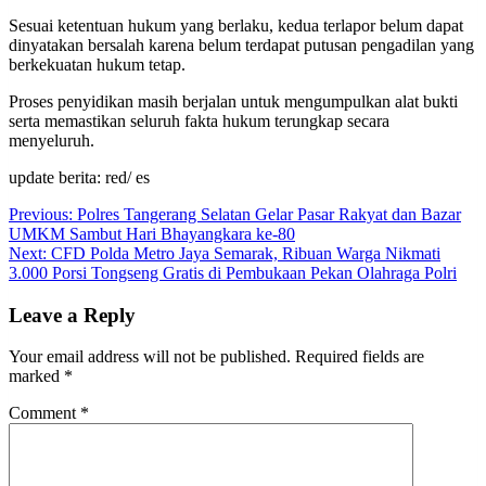
Sesuai ketentuan hukum yang berlaku, kedua terlapor belum dapat
dinyatakan bersalah karena belum terdapat putusan pengadilan yang
berkekuatan hukum tetap.
Proses penyidikan masih berjalan untuk mengumpulkan alat bukti
serta memastikan seluruh fakta hukum terungkap secara
menyeluruh.
update berita: red/ es
Post
Previous:
Polres Tangerang Selatan Gelar Pasar Rakyat dan Bazar
UMKM Sambut Hari Bhayangkara ke-80
navigation
Next:
CFD Polda Metro Jaya Semarak, Ribuan Warga Nikmati
3.000 Porsi Tongseng Gratis di Pembukaan Pekan Olahraga Polri
Leave a Reply
Your email address will not be published.
Required fields are
marked
*
Comment
*