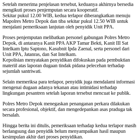
Setelah menerima penjelasan tersebut, keduanya akhirnya bersedia
mengikuti proses penjemputan secara kooperatif.
Sekitar pukul 12.00 WIB, kedua terlapor diberangkatkan menuju
Mapolres Metro Depok dan tiba sekitar pukul 12.50 WIB untuk
menjalani pemeriksaan lanjutan oleh penyidik Unit PPA.
Proses penjemputan melibatkan personel gabungan Polres Metro
Depok, di antaranya Kanit PPA AKP Tamar Bekti, Kanit III Sat
Intelkam Iptu Saptono, Kasubnit Ipda Zaenal, serta personel dari
Unit PPA, Jatanras, dan Sat Intelkam.
Kepolisian menyatakan penyidikan difokuskan pada pembuktian
materiil atas laporan dugaan tindak pidana pelecehan terhadap
sejumlah santriwati.
Selain memeriksa para terlapor, penyidik juga mendalami informasi
mengenai dugaan adanya tekanan atau intimidasi terhadap
lingkungan pesantren setelah laporan tersebut mencuat ke publik.
Polres Metro Depok menegaskan penanganan perkara dilakukan
secara profesional, objektif, dan mengedepankan asas praduga tak
bersalah.
Hingga berita ini ditulis, pemeriksaan terhadap kedua terlapor masih
berlangsung dan penyidik belum menyampaikan hasil maupun
kesimpulan akhir dari proses penyidikan.