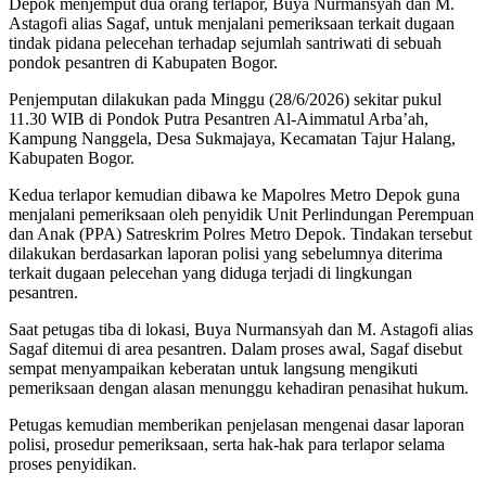
Depok menjemput dua orang terlapor, Buya Nurmansyah dan M.
Astagofi alias Sagaf, untuk menjalani pemeriksaan terkait dugaan
tindak pidana pelecehan terhadap sejumlah santriwati di sebuah
pondok pesantren di Kabupaten Bogor.
Penjemputan dilakukan pada Minggu (28/6/2026) sekitar pukul
11.30 WIB di Pondok Putra Pesantren Al-Aimmatul Arba’ah,
Kampung Nanggela, Desa Sukmajaya, Kecamatan Tajur Halang,
Kabupaten Bogor.
Kedua terlapor kemudian dibawa ke Mapolres Metro Depok guna
menjalani pemeriksaan oleh penyidik Unit Perlindungan Perempuan
dan Anak (PPA) Satreskrim Polres Metro Depok. Tindakan tersebut
dilakukan berdasarkan laporan polisi yang sebelumnya diterima
terkait dugaan pelecehan yang diduga terjadi di lingkungan
pesantren.
Saat petugas tiba di lokasi, Buya Nurmansyah dan M. Astagofi alias
Sagaf ditemui di area pesantren. Dalam proses awal, Sagaf disebut
sempat menyampaikan keberatan untuk langsung mengikuti
pemeriksaan dengan alasan menunggu kehadiran penasihat hukum.
Petugas kemudian memberikan penjelasan mengenai dasar laporan
polisi, prosedur pemeriksaan, serta hak-hak para terlapor selama
proses penyidikan.