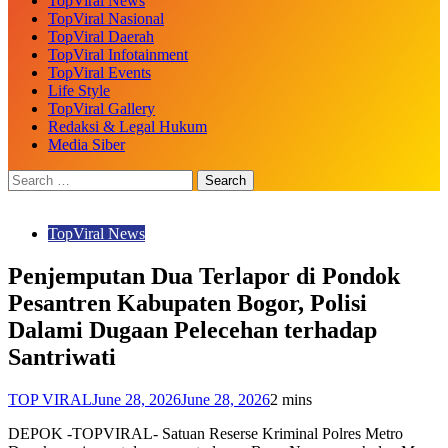
TopViral News
TopViral Nasional
TopViral Daerah
TopViral Infotainment
TopViral Events
Life Style
TopViral Gallery
Redaksi & Legal Hukum
Media Siber
TopViral News
Penjemputan Dua Terlapor di Pondok
Pesantren Kabupaten Bogor, Polisi
Dalami Dugaan Pelecehan terhadap
Santriwati
TOP VIRAL
June 28, 2026
June 28, 2026
2 mins
DEPOK -TOPVIRAL- Satuan Reserse Kriminal Polres Metro