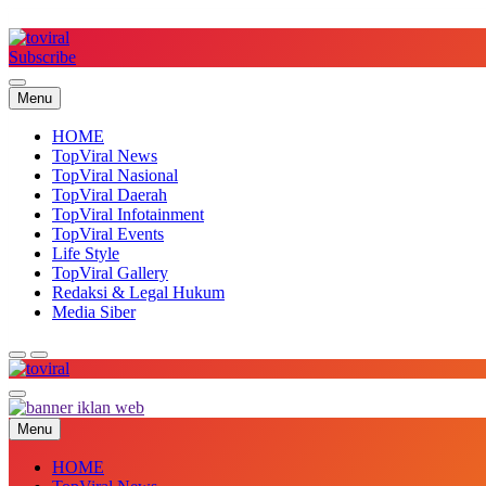
Skip
to
content
Subscribe
Top Viral
Menu
HOME
TopViral News
TopViral Nasional
TopViral Daerah
TopViral Infotainment
TopViral Events
Life Style
TopViral Gallery
Redaksi & Legal Hukum
Media Siber
Top Viral
Menu
HOME