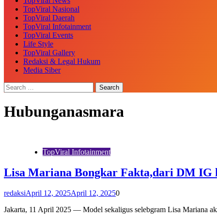
TopViral News
TopViral Nasional
TopViral Daerah
TopViral Infotainment
TopViral Events
Life Style
TopViral Gallery
Redaksi & Legal Hukum
Media Siber
Hubunganasmara
TopViral Infotainment
Lisa Mariana Bongkar Fakta,dari DM IG
redaksi
April 12, 2025
April 12, 2025
0
Jakarta, 11 April 2025 — Model sekaligus selebgram Lisa Mariana ak