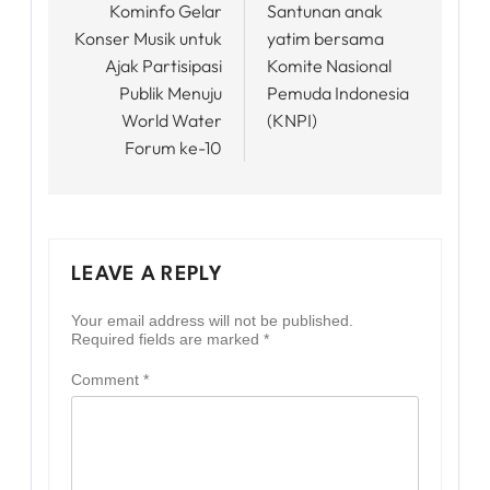
Kominfo Gelar
Santunan anak
Konser Musik untuk
yatim bersama
Ajak Partisipasi
Komite Nasional
Publik Menuju
Pemuda Indonesia
World Water
(KNPI)
Forum ke-10
LEAVE A REPLY
Your email address will not be published.
Required fields are marked
*
Comment
*