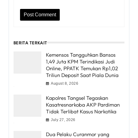
BERITA TERKAIT
Kemensos Tangguhkan Bansos
1,49 Juta KPM Terindikasi Judi
Online, PPATK Temukan Rp1,02
Triliun Deposit Saat Piala Dunia
August 8, 2026
Kapolres Tangsel Tegaskan
Kasatresnarkoba AKP Pardiman
Tidak Terlibat Kasus Narkotika
July 27, 2026
Dua Pelaku Curanmor yang