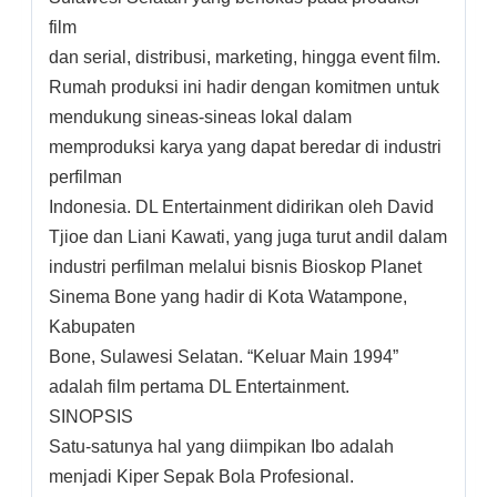
film
dan serial, distribusi, marketing, hingga event film.
Rumah produksi ini hadir dengan komitmen untuk
mendukung sineas-sineas lokal dalam
memproduksi karya yang dapat beredar di industri
perfilman
Indonesia. DL Entertainment didirikan oleh David
Tjioe dan Liani Kawati, yang juga turut andil dalam
industri perfilman melalui bisnis Bioskop Planet
Sinema Bone yang hadir di Kota Watampone,
Kabupaten
Bone, Sulawesi Selatan. “Keluar Main 1994”
adalah film pertama DL Entertainment.
SINOPSIS
Satu-satunya hal yang diimpikan Ibo adalah
menjadi Kiper Sepak Bola Profesional.