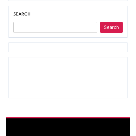
SEARCH
Search