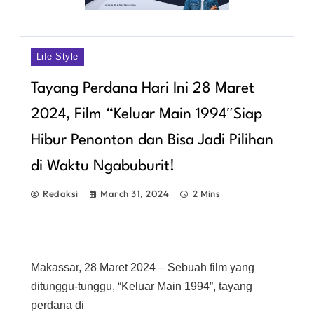
Life Style
Tayang Perdana Hari Ini 28 Maret
2024, Film “Keluar Main 1994″Siap
Hibur Penonton dan Bisa Jadi Pilihan
di Waktu Ngabuburit!
Redaksi
March 31, 2024
2 Mins
Makassar, 28 Maret 2024 – Sebuah film yang
ditunggu-tunggu, “Keluar Main 1994”, tayang
perdana di