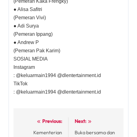
(Pemeran Kaka Frengky)
● Alisa Safitri
(Pemeran Vivi)
● Adi Surya
(Pemeran Ippang)
● Andrew P
(Pemeran Pak Karim)
SOSIAL MEDIA
Instagram
: @keluarmain1994 @dlentertainment.id
TikTok
: @keluarmain1994 @dlentertainment.id
Previous:
Next:
Post
Kementerian
Buka bersama dan
navigation