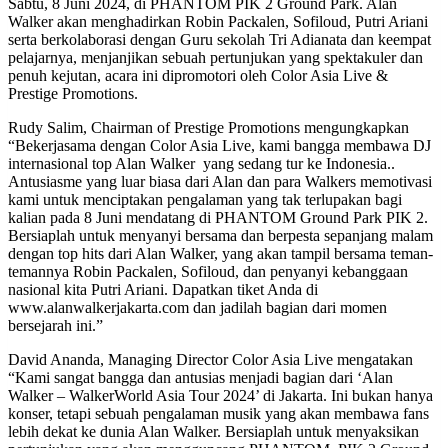
Sabtu, 8 Juni 2024, di PHANTOM PIK 2 Ground Park. Alan
Walker akan menghadirkan Robin Packalen, Sofiloud, Putri Ariani
serta berkolaborasi dengan Guru sekolah Tri Adianata dan keempat
pelajarnya, menjanjikan sebuah pertunjukan yang spektakuler dan
penuh kejutan, acara ini dipromotori oleh Color Asia Live &
Prestige Promotions.
Rudy Salim, Chairman of Prestige Promotions mengungkapkan
“Bekerjasama dengan Color Asia Live, kami bangga membawa DJ
internasional top Alan Walker yang sedang tur ke Indonesia..
Antusiasme yang luar biasa dari Alan dan para Walkers memotivasi
kami untuk menciptakan pengalaman yang tak terlupakan bagi
kalian pada 8 Juni mendatang di PHANTOM Ground Park PIK 2.
Bersiaplah untuk menyanyi bersama dan berpesta sepanjang malam
dengan top hits dari Alan Walker, yang akan tampil bersama teman-
temannya Robin Packalen, Sofiloud, dan penyanyi kebanggaan
nasional kita Putri Ariani. Dapatkan tiket Anda di
www.alanwalkerjakarta.com dan jadilah bagian dari momen
bersejarah ini.”
David Ananda, Managing Director Color Asia Live mengatakan
“Kami sangat bangga dan antusias menjadi bagian dari ‘Alan
Walker – WalkerWorld Asia Tour 2024’ di Jakarta. Ini bukan hanya
konser, tetapi sebuah pengalaman musik yang akan membawa fans
lebih dekat ke dunia Alan Walker. Bersiaplah untuk menyaksikan