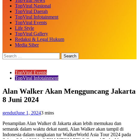
TopViral News
TopViral Nasional
TopViral Daerah
TopViral Infotainment
TopViral Events
Life Style
TopViral Gallery
Redaksi & Legal Hukum
Media Siber
TopViral Events
TopViral Infotainment
Alan Walker Akan Mengguncang Jakarta
8 Juni 2024
gendut
June 1, 2024
3 mins
Penampilan Alan Walker di Jakarta akan lebih memukau dan
semarak dalam waktu dekat nanti, Alan Walker akan tampil di
Indonesia dalam rangkaian tur WalkerWorld Asia Tour 2024 pada