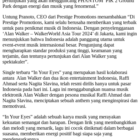
pertunjukan yang akan mengguncang PHANTOM PIK 2 Ground
Park dengan energi dan musik yang fenomenal.”
Untung Pranoto, CEO dari Prestige Promotions menambahkan “Di
Prestige Promotions, kami selalu berusaha memberikan yang terbaik
untuk para penikmat musik di Indonesia. Dengan penyelenggaraan
‘Alan Walker – WalkerWorld Asia Tour 2024’ di Jakarta, kami ingin
menunjukkan bahwa Indonesia adalah panggung utama untuk
event-event musik internasional besar. Pengunjung dapat
mengharapkan standar produksi yang tinggi, keamanan yang
terjamin, dan tentunya pertunjukan dari Alan Walker yang
spektakuler”.
Single terbaru “In Your Eyes” yang merupakan hasil kolaborasi
antara Alan Walker dan dua ikon entertainment Indonesia, Raffi
Ahmad serta Nagita Slavina, telah resmi dirilis hanya untuk pasar
Indonesia pada hari ini. Lagu ini menggabungkan nuansa musik
elektronik Alan Walker dengan pesona musikal Raffi Ahmad dan
Nagita Slavina, menciptakan sebuah anthem yang menginspirasi dan
memotivasi.
“In Your Eyes” adalah sebuah karya musik yang merayakan
kekuatan semangat dan harapan. Dengan lirik yang membangkitkan
dan melodi yang menarik, lagu ini cocok dinikmati dalam berbagai
suasana, memberikan energi positif bagi siapa saja yang
mendengarkannya.