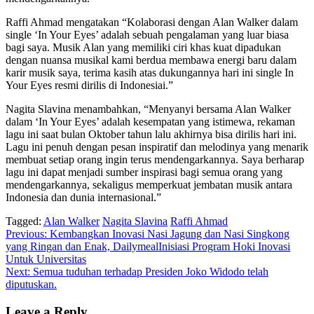
Raffi Ahmad mengatakan “Kolaborasi dengan Alan Walker dalam
single ‘In Your Eyes’ adalah sebuah pengalaman yang luar biasa
bagi saya. Musik Alan yang memiliki ciri khas kuat dipadukan
dengan nuansa musikal kami berdua membawa energi baru dalam
karir musik saya, terima kasih atas dukungannya hari ini single In
Your Eyes resmi dirilis di Indonesiai.”
Nagita Slavina menambahkan, “Menyanyi bersama Alan Walker
dalam ‘In Your Eyes’ adalah kesempatan yang istimewa, rekaman
lagu ini saat bulan Oktober tahun lalu akhirnya bisa dirilis hari ini.
Lagu ini penuh dengan pesan inspiratif dan melodinya yang menarik
membuat setiap orang ingin terus mendengarkannya. Saya berharap
lagu ini dapat menjadi sumber inspirasi bagi semua orang yang
mendengarkannya, sekaligus memperkuat jembatan musik antara
Indonesia dan dunia internasional.”
Tagged:
Alan Walker
Nagita Slavina
Raffi Ahmad
Post
Previous:
Kembangkan Inovasi Nasi Jagung dan Nasi Singkong
yang Ringan dan Enak, DailymealInisiasi Program Hoki Inovasi
navigation
Untuk Universitas
Next:
Semua tuduhan terhadap Presiden Joko Widodo telah
diputuskan.
Leave a Reply