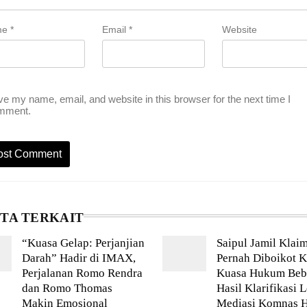
me
*
Email
*
Website
e my name, email, and website in this browser for the next time I
mment.
ITA TERKAIT
“Kuasa Gelap: Perjanjian
Saipul Jamil Klai
Darah” Hadir di IMAX,
Pernah Diboikot K
Perjalanan Romo Rendra
Kuasa Hukum Beb
dan Romo Thomas
Hasil Klarifikasi 
Makin Emosional
Mediasi Komnas