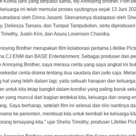
ilm Korea laris yang berjudul sama, My Annoying Brother. Film b
keluarga ini telah memulai proses syutingnya sejak 13 Juni 202
sutradarai oleh Dinna Jasanti. Skenarionya diadaptasi oleh She
y, Deliesza Tamara, dan Tumpal Tampubolon, serta diproduseri
 Timothy, Justin Kim, dan Aoura Lovenson Chandra.
noying Brother merupakan film kolaborasi pertama Lifelike Pict
a CJ ENM dan BASE Entertainment. Sebagai produser dan pe
y Annoying Brother, saya merasa cerita yang saya angkat ini b
sekedar cerita drama tentang dua saudara dan judo saja. Mela
g hal yang lebih dalam lagi, yaitu sebuah harapan dan keluarga
n untuk kita tetap bangkit dalam kondisi yang paling buruk sek
n yang muncul dari bagian terdekat kita, keluarga dan orang-o
ang. Saya berharap, setelah film ini selesai dan rilis nantinya d
nansi ke penonton, membuat kita untuk kembali ke keluarga kit
orang tersayang kita,” ujar Sheila Timothy, produser Lifelike Pic