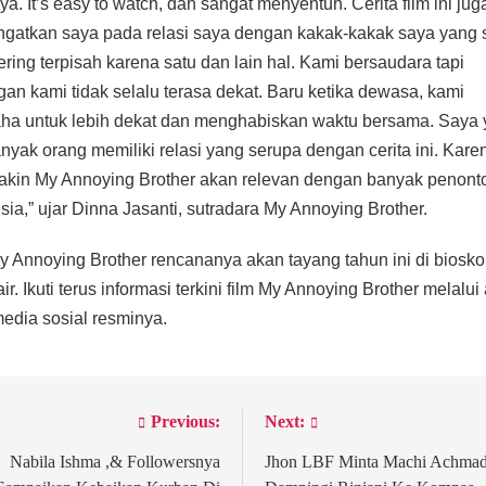
ya. It’s easy to watch, dan sangat menyentuh. Cerita film ini jug
gatkan saya pada relasi saya dengan kakak-kakak saya yang 
sering terpisah karena satu dan lain hal. Kami bersaudara tapi
an kami tidak selalu terasa dekat. Baru ketika dewasa, kami
ha untuk lebih dekat dan menghabiskan waktu bersama. Saya 
nyak orang memiliki relasi yang serupa dengan cerita ini. Kare
akin My Annoying Brother akan relevan dengan banyak penont
sia,” ujar Dinna Jasanti, sutradara My Annoying Brother.
y Annoying Brother rencananya akan tayang tahun ini di biosk
ir. Ikuti terus informasi terkini film My Annoying Brother melalui
edia sosial resminya.
Previous:
Next:
st
vigation
Nabila Ishma ,& Followersnya
Jhon LBF Minta Machi Achma