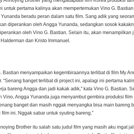
y Annoying Brother yang mengadaptasi film Korea produksi ta
ni untuk pertama kalinya akan mempertemukan Vino G. Bastian
Yunanda beradu peran dalam satu film. Sang adik yang seorang
kan diperankan oleh Angga Yunanda, sedangkan sosok kakak
iperankan oleh Vino G. Bastian. Selain itu, akan menampilkan 
n Halderman dan Kristo Immanuel.
. Bastian menyampaikan kegembiraannya terlibat di film My An
. “Senang banget terlibat di project ini, apalagi ini pertama kali
erja bareng Angga dan jadi kakak adik,” kata Vino G. Bastian. 
 Vino, Angga Yunanda juga menyambut gembira produksi film i
enang banget dan masih nggak menyangka bisa main bareng 
i film ini. Nggak sabar untuk syuting bareng.”
noying Brother itu salah satu judul film yang masih aku ingat ja