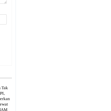
m Tak
PI,
erkan
Lewat
 HAM