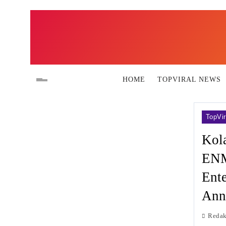
Skip
to
content
HOME
TOPVIRAL NEWS
TopVir
Kol
ENM
Ente
Ann
Redak