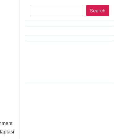
Search
inment
aptasi