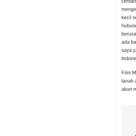
ceritan
mengin
kecil 
hubung
berusa
ada ba
saya y
Indone
Film M
tanah a
akun m
Po
na