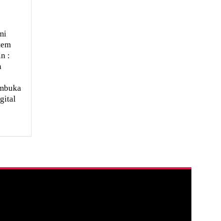
mi
tem
n :
n
embuka
gital