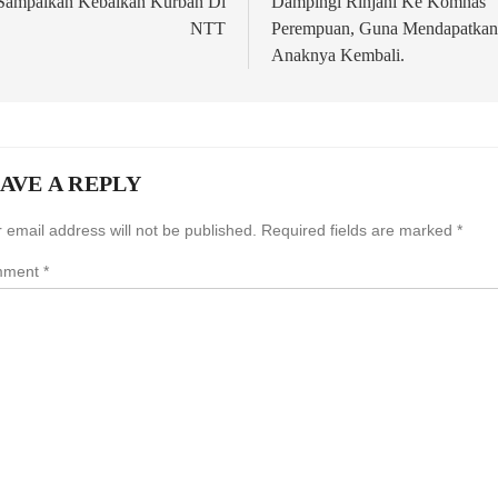
Sampaikan Kebaikan Kurban Di
Dampingi Rinjani Ke Komnas
NTT
Perempuan, Guna Mendapatkan
Anaknya Kembali.
AVE A REPLY
 email address will not be published.
Required fields are marked
*
mment
*