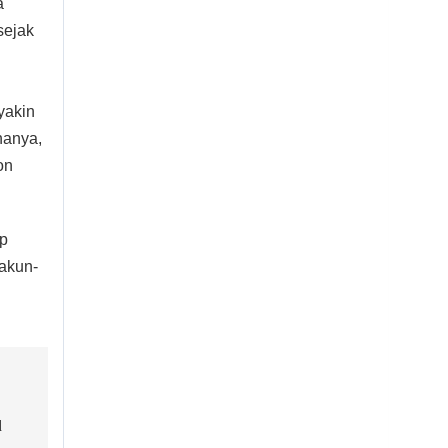
a
sejak
yakin
nanya,
on
op
 akun-
d