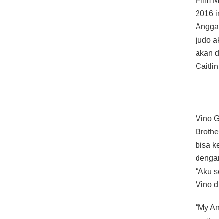
Film M
2016 i
Angga 
judo a
akan d
Caitli
Vino G
Brother
bisa k
dengan
“Aku s
Vino d
“My An