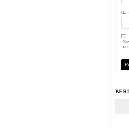
Na
Sav
co
BER