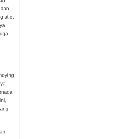
hun
 dan
 atlet
nya
juga
noying
nya
Senada
ni,
bang
lan