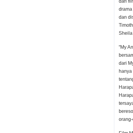
dari f
drama 
dan di
Timoth
Sheila
“My An
bersam
dari M
hanya 
tentan
Harapa
Harapa
tersay
bereso
orang-