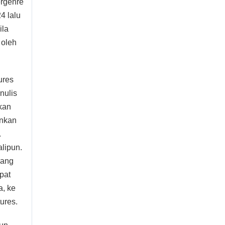
ergenre
4 lalu
ila
 oleh
ures
nulis
ukan
inkan
.
alipun.
rang
apat
a, ke
tures.