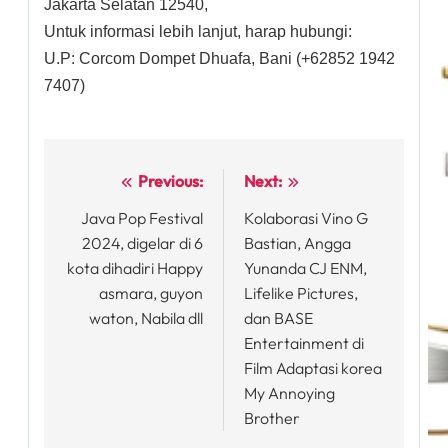
Jakarta Selatan 12540,
Untuk informasi lebih lanjut, harap hubungi:
U.P: Corcom Dompet Dhuafa, Bani (+62852 1942
7407)
Previous:
Next:
Post
Java Pop Festival
Kolaborasi Vino G
navigation
2024, digelar di 6
Bastian, Angga
kota dihadiri Happy
Yunanda CJ ENM,
asmara, guyon
Lifelike Pictures,
waton, Nabila dll
dan BASE
Entertainment di
Film Adaptasi korea
My Annoying
Brother