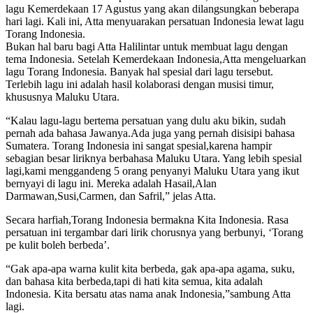
lagu Kemerdekaan 17 Agustus yang akan dilangsungkan beberapa
hari lagi. Kali ini, Atta menyuarakan persatuan Indonesia lewat lagu
Torang Indonesia.
Bukan hal baru bagi Atta Halilintar untuk membuat lagu dengan
tema Indonesia. Setelah Kemerdekaan Indonesia,Atta mengeluarkan
lagu Torang Indonesia. Banyak hal spesial dari lagu tersebut.
Terlebih lagu ini adalah hasil kolaborasi dengan musisi timur,
khususnya Maluku Utara.
“Kalau lagu-lagu bertema persatuan yang dulu aku bikin, sudah
pernah ada bahasa Jawanya.Ada juga yang pernah disisipi bahasa
Sumatera. Torang Indonesia ini sangat spesial,karena hampir
sebagian besar liriknya berbahasa Maluku Utara. Yang lebih spesial
lagi,kami menggandeng 5 orang penyanyi Maluku Utara yang ikut
bernyayi di lagu ini. Mereka adalah Hasail,Alan
Darmawan,Susi,Carmen, dan Safril,” jelas Atta.
Secara harfiah,Torang Indonesia bermakna Kita Indonesia. Rasa
persatuan ini tergambar dari lirik chorusnya yang berbunyi, ‘Torang
pe kulit boleh berbeda’.
“Gak apa-apa warna kulit kita berbeda, gak apa-apa agama, suku,
dan bahasa kita berbeda,tapi di hati kita semua, kita adalah
Indonesia. Kita bersatu atas nama anak Indonesia,”sambung Atta
lagi.