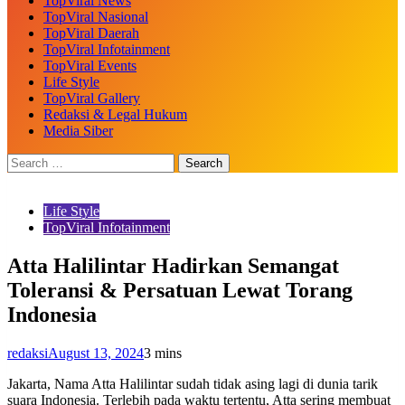
TopViral News
TopViral Nasional
TopViral Daerah
TopViral Infotainment
TopViral Events
Life Style
TopViral Gallery
Redaksi & Legal Hukum
Media Siber
Life Style
TopViral Infotainment
Atta Halilintar Hadirkan Semangat
Toleransi & Persatuan Lewat Torang
Indonesia
redaksi
August 13, 2024
3 mins
Jakarta, Nama Atta Halilintar sudah tidak asing lagi di dunia tarik
suara Indonesia. Terlebih pada waktu tertentu, Atta sering membuat