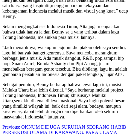
menyatukan beragam budaya dan latar belakang Indonesia dalam
satu karya yang inspiratif,menggambarkan kekayaan dan
keberagaman Indonesia melalui musik dan visual yang kuat,” ucap
Benny.
Selain mengangkat sisi Indonesia Timur, Atta juga mengatakan
bahwa tidak hanya ia dan Benny saja yang terlibat dalam lagu
Torang Indonesia, melainkan para musisi lainnya.
“Jadi menariknya, walaupun lagu ini diciptakan oleh saya sendiri,
lagu ini banyak banget genrenya. Saya mencoba merangkum
berbagai jenis musik. Ada musik dangdut, R&B, pop,sampai hip
hop. Suara Aurel, Bunda Ashanty dan Pipi Anang, justru
menebalkan beragam genre tersebut. Bisa dibilang, lagu ini adalah
gambaran persatuan Indonesia dengan paket lengkap,” ujar Atta.
Sebagai penutup, Benny berharap bahwa lewat lagu ini, musisi
Maluku Utara bisa lebih dikenal. “Saya berharap melalui project
Torang Indonesia, Indonesia Timur, khususnya Maluku
Utara,semakin dikenal di level nasional. Saya ingin potensi besar
yang dimiliki wilayah ini, baik dari segi alam, budaya, maupun
kreativitas, dapat lebih dihargai dan diperhatikan oleh seluruh
masyarakat Indonesia,” tutupnya.
Post
Previous:
OKNUM DIDUGA SURUHAN SEORANG HABIB
PERSEKUSI ULAMA DI KARAWANG, PARA ULAMA