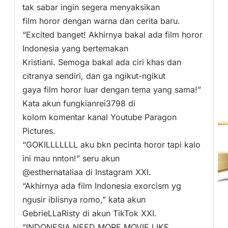
tak sabar ingin segera menyaksikan
film horor dengan warna dan cerita baru.
“Excited banget! Akhirnya bakal ada film horor
Indonesia yang bertemakan
Kristiani. Semoga bakal ada ciri khas dan
citranya sendiri, dan ga ngikut-ngikut
gaya film horor luar dengan tema yang sama!”
Kata akun fungkianrei3798 di
kolom komentar kanal Youtube Paragon
Pictures.
“GOKILLLLLLL aku bkn pecinta horor tapi kalo
ini mau nnton!” seru akun
@esthernataliaa di Instagram XXI.
“Akhirnya ada film Indonesia exorcism yg
ngusir iblisnya romo,” kata akun
GebrieLLaRisty di akun TikTok XXI.
“INDONESIA NEED MORE MOVIE LIKE