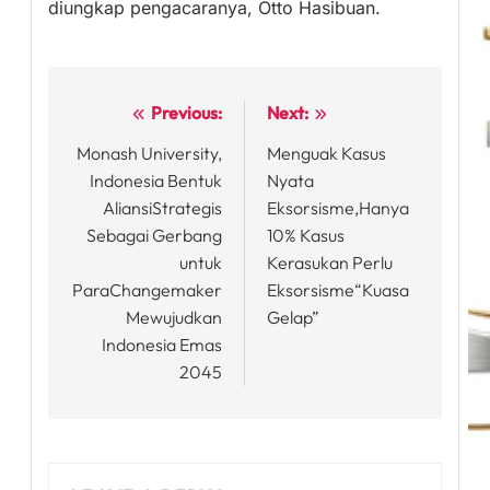
diungkap pengacaranya, Otto Hasibuan.
Previous:
Next:
Post
Monash University,
Menguak Kasus
navigation
Indonesia Bentuk
Nyata
AliansiStrategis
Eksorsisme,Hanya
Sebagai Gerbang
10% Kasus
untuk
Kerasukan Perlu
ParaChangemaker
Eksorsisme“Kuasa
Mewujudkan
Gelap”
Indonesia Emas
2045