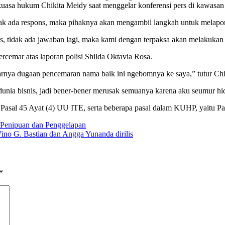
kuasa hukum Chikita Meidy saat menggelar konferensi pers di kawasan 
ak ada respons, maka pihaknya akan mengambil langkah untuk melapor
ns, tidak ada jawaban lagi, maka kami dengan terpaksa akan melakuka
rcemar atas laporan polisi Shilda Oktavia Rosa.
rnya dugaan pencemaran nama baik ini ngebomnya ke saya,” tutur Chi
unia bisnis, jadi bener-bener merusak semuanya karena aku seumur hi
o Pasal 45 Ayat (4) UU ITE, serta beberapa pasal dalam KUHP, yaitu P
a Penipuan dan Penggelapan
ino G. Bastian dan Angga Yunanda dirilis
*