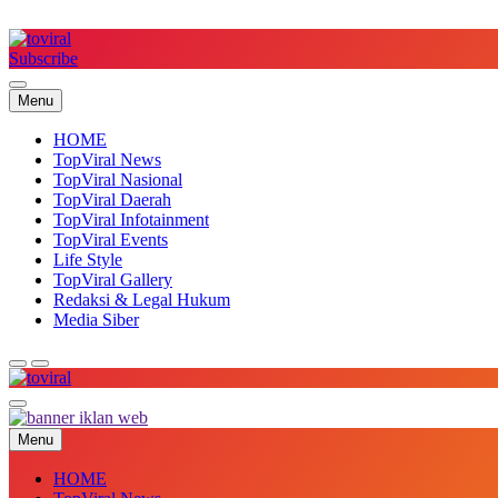
Skip
to
content
Subscribe
Top Viral
Menu
HOME
TopViral News
TopViral Nasional
TopViral Daerah
TopViral Infotainment
TopViral Events
Life Style
TopViral Gallery
Redaksi & Legal Hukum
Media Siber
Top Viral
Menu
HOME