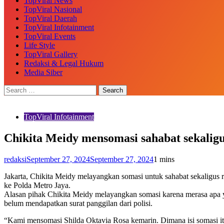
TopViral News
TopViral Nasional
TopViral Daerah
TopViral Infotainment
TopViral Events
Life Style
TopViral Gallery
Redaksi & Legal Hukum
Media Siber
TopViral Infotainment
Chikita Meidy mensomasi sahabat sekaligu
redaksi
September 27, 2024
September 27, 2024
1 mins
Jakarta, Chikita Meidy melayangkan somasi untuk sahabat sekaligus
ke Polda Metro Jaya.
Alasan pihak Chikita Meidy melayangkan somasi karena merasa apa ya
belum mendapatkan surat panggilan dari polisi.
“Kami mensomasi Shilda Oktavia Rosa kemarin. Dimana isi somasi i