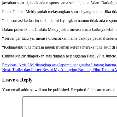
jawaban somasi, tidak ada respons sama sekali”, kata Adam Barkah, 
Pihak Chikita Meidy sudah melayangkan somasi yang kedua. Jika tid
“Jika somasi kedua itu sudah kami layangkan namun tidak ada respo
Dalam polemik ini, Chikita Meidy justru merasa nama baiknya lebih te
“Terdengar lucu ya, merasa dicemarkan nama baiknya padahal sebena
“Keluargaku juga merasa nggak nyaman kerena mereka juga aktif di d
Chikita Meidy dilaporkan atas dugaan pelanggaran Pasal 27 A Junct
Post
Previous:
Artis LM ditangkap atas laporan pengusaha Lintang karen
Next:
Trailer dan Poster Resmi My Annoying Brother, Film Terbaru V
navigation
Leave a Reply
Your email address will not be published.
Required fields are marked