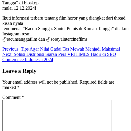
Tangga” di bioskop
mulai 12.12.2024!
Ikuti informasi terbaru tentang film horor yang diangkat dari thread
kisah nyata
fenomenal “Racun Sangga: Santet Pemisah Rumah Tangga” di akun
Instagram resmi
@racunsanggafilm dan @sorayaintercinefilms.
Post
Previous:
Tips Agar Nilai Gadai Tas Mewah Menjadi Maksimal
Next:
Solusi Distribusi Siaran Pers VRITIMES Hadir di SEO
navigation
Conference Indonesia 2024
Leave a Reply
Your email address will not be published.
Required fields are
marked
*
Comment
*