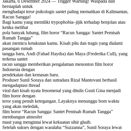
Jakarta, 6 Desember 2024 — Trigger Warning! Waspada dan
bersiaplah untuk
menghadapi teror psikologis santet paling mematikan di Kalimantan,
Racun Sangga!
Bagi kamu yang memiliki trypophobia–jijik terhadap benjolan atau
ketika melihat
pola banyak lubang, film horor “Racun Sangga: Santet Pemisah
Rumah Tangga”
akan memicu ketakutan kamu. Kisah pilu dan tragis yang dialami
pasangan rumah
tangga baru, Andi (Fahad Haydra) dan Maya (Frederika Cull), yang
terkena santet
racun sangga memberikan pengalaman menonton film horor
Indonesia dengan
pendekatan dan kemasan baru.
Produser Sunil Soraya dan sutradara Rizal Mantovani berhasil
mengadaptasi thread
viral dari kisah nyata fenomenal yang ditulis Gusti Gina menjadi
film horor dengan
teror yang penuh ketegangan. Layaknya menunggu bom waktu
yang akan meledak,
film horor “Racun Sangga: Santet Pemisah Rumah Tangga”
membangun atmosfer
maut yang mengintai lewat kekuatan sihir ghaib.
Setelah sukses dengan waralaba “Suzzanna”, Sunil Soraya lewat