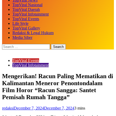
TopViral News
TopViral Nasional
TopViral Daerah
TopViral Infotainment
TopViral Events
Life Style
TopViral Gallery
Redaksi & Legal Hukum
Media Siber
TopViral Events
TopViral Infotainment
Mengerikan! Racun Paling Mematikan di
Kalimantan Meneror Penontondalam
Film Horor “Racun Sangga: Santet
Pemisah Rumah Tangga”
redaksi
December 7, 2024
December 7, 2024
3 mins