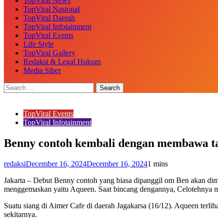
TopViral News
TopViral Nasional
TopViral Daerah
TopViral Infotainment
TopViral Events
Life Style
TopViral Gallery
Redaksi & Legal Hukum
Media Siber
TopViral Events
TopViral Infotainment
Benny contoh kembali dengan membawa t
redaksi
December 16, 2024
December 16, 2024
1 mins
Jakarta – Debut Benny contoh yang biasa dipanggil om Ben akan di
menggemaskan yaitu Aqueen. Saat bincang dengannya, Celotehnya
Suatu siang di Aimer Cafe di daerah Jagakarsa (16/12). Aqueen terl
sekitarnya.