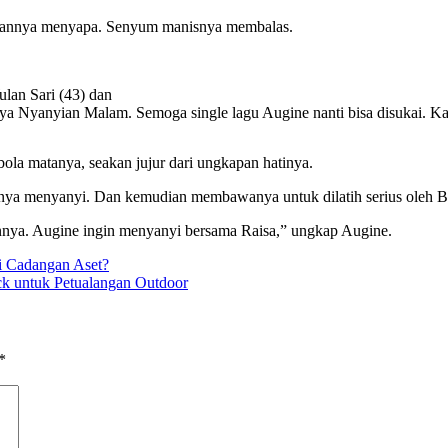
kejutannya menyapa. Senyum manisnya membalas.
ulan Sari (43) dan
a Nyanyian Malam. Semoga single lagu Augine nanti bisa disukai. Kal
la matanya, seakan jujur dari ungkapan hatinya.
 menyanyi. Dan kemudian membawanya untuk dilatih serius oleh Berth
nnya. Augine ingin menyanyi bersama Raisa,” ungkap Augine.
i Cadangan Aset?
k untuk Petualangan Outdoor
*