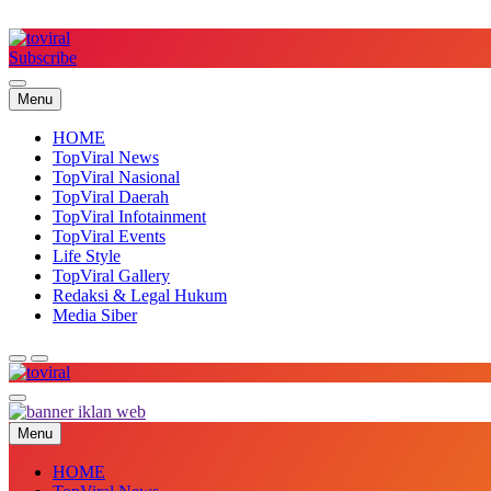
Skip
to
content
Subscribe
Top Viral
Menu
HOME
TopViral News
TopViral Nasional
TopViral Daerah
TopViral Infotainment
TopViral Events
Life Style
TopViral Gallery
Redaksi & Legal Hukum
Media Siber
Top Viral
Menu
HOME