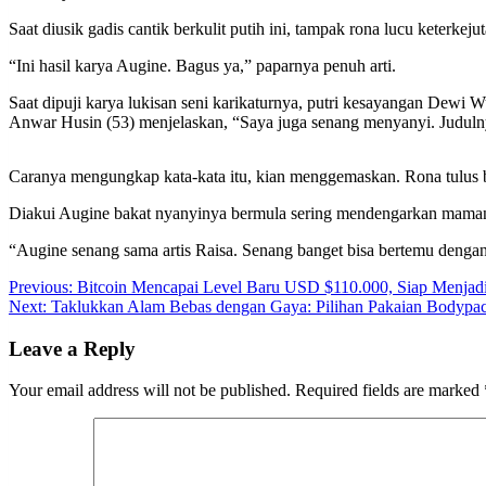
Saat diusik gadis cantik berkulit putih ini, tampak rona lucu keter
“Ini hasil karya Augine. Bagus ya,” paparnya penuh arti.
Saat dipuji karya lukisan seni karikaturnya, putri kesayangan Dewi W
Anwar Husin (53) menjelaskan, “Saya juga senang menyanyi. Judulny
Caranya mengungkap kata-kata itu, kian menggemaskan. Rona tulus bo
Diakui Augine bakat nyanyinya bermula sering mendengarkan mamanya
“Augine senang sama artis Raisa. Senang banget bisa bertemu denga
Post
Previous:
Bitcoin Mencapai Level Baru USD $110.000, Siap Menjad
Next:
Taklukkan Alam Bebas dengan Gaya: Pilihan Pakaian Bodypac
navigation
Leave a Reply
Your email address will not be published.
Required fields are marked