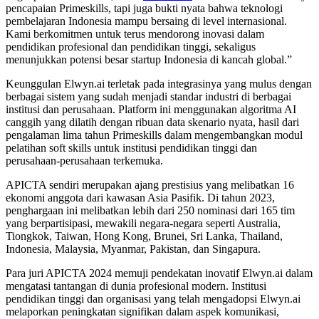
pencapaian Primeskills, tapi juga bukti nyata bahwa teknologi
pembelajaran Indonesia mampu bersaing di level internasional.
Kami berkomitmen untuk terus mendorong inovasi dalam
pendidikan profesional dan pendidikan tinggi, sekaligus
menunjukkan potensi besar startup Indonesia di kancah global.”
Keunggulan Elwyn.ai terletak pada integrasinya yang mulus dengan
berbagai sistem yang sudah menjadi standar industri di berbagai
institusi dan perusahaan. Platform ini menggunakan algoritma AI
canggih yang dilatih dengan ribuan data skenario nyata, hasil dari
pengalaman lima tahun Primeskills dalam mengembangkan modul
pelatihan soft skills untuk institusi pendidikan tinggi dan
perusahaan-perusahaan terkemuka.
APICTA sendiri merupakan ajang prestisius yang melibatkan 16
ekonomi anggota dari kawasan Asia Pasifik. Di tahun 2023,
penghargaan ini melibatkan lebih dari 250 nominasi dari 165 tim
yang berpartisipasi, mewakili negara-negara seperti Australia,
Tiongkok, Taiwan, Hong Kong, Brunei, Sri Lanka, Thailand,
Indonesia, Malaysia, Myanmar, Pakistan, dan Singapura.
Para juri APICTA 2024 memuji pendekatan inovatif Elwyn.ai dalam
mengatasi tantangan di dunia profesional modern. Institusi
pendidikan tinggi dan organisasi yang telah mengadopsi Elwyn.ai
melaporkan peningkatan signifikan dalam aspek komunikasi,