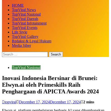
HOME
TopViral News
TopViral Nasional
TopViral Daerah
TopViral Infotainment
TopViral Events
Life Style
TopViral Gallery
Redaksi & Legal Hukum
Media Siber
TopViral Nasional
Inovasi Indonesia Bersinar di Brunei:
Elwyn.ai oleh Primeskills Raih
Penghargaan di APICTA Awards 2024
topviral
December 17, 2024
December 17, 2024
2 mins
Elwyn.ai, platform pembelajaran berbasis AI yang dikembangkan