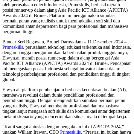
oleh perusahaan edtech Indonesia, Primeskills, berhasil meraih
posisi runner-up dalam ajang Asia Pacific ICT Alliance (APICTA)
Awards 2024 di Brunei. Platform ini menggunakan simulasi
bermain peran yang realistis untuk meningkatkan soft skill dan
komunikasi antar departemen bagi para profesional dan mahasiswa
perguruan tinggi.
Bandar Seri Begawan, Brunei Darussalam – 11 Desember 2024 –
Primeskills
, perusahaan teknologi edukasi terkemuka asal Indonesia,
dengan bangga mengumumkan keberhasilan produk unggulannya,
Elwyn.ai, meraih posisi runner-up dalam ajang bergengsi Asia
Pacific ICT Alliance (APICTA) Awards 2024 di Brunei. Pencapaian
ini menegaskan posisi Indonesia sebagai inovator utama dalam
teknologi pembelajaran profesional dan pendidikan tinggi di tingkat
global.
Elwyn.ai, platform pembelajaran berbasis kecerdasan buatan (AI),
membawa revolusi dalam dunia pendidikan profesional dan
pendidikan tinggi. Dengan menghadirkan simulasi bermain peran
yang realistis, Elwyn.ai membantu profesional dan mahasiswa
tingkat lanjut mengasah soft skills dan komunikasi antar departemen
melalui skenario yang mencerminkan situasi nyata di tempat kerja.
“Kami sangat antusias dengan pengakuan ini di APICTA 2024,”
ungkap William Irawan, CEO
Primeskills
. “Prestasi ini bukan hanya