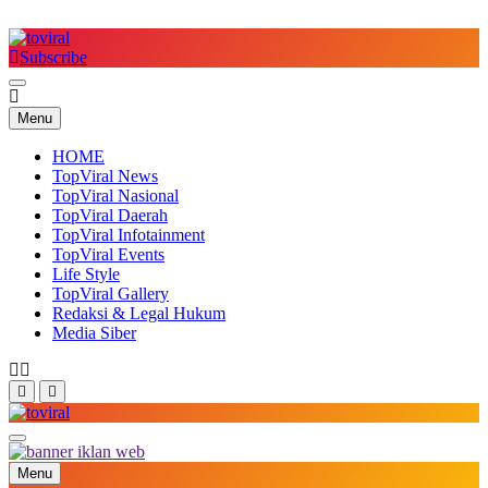
Skip
to
content
Subscribe
Top Viral
Menu
HOME
TopViral News
TopViral Nasional
TopViral Daerah
TopViral Infotainment
TopViral Events
Life Style
TopViral Gallery
Redaksi & Legal Hukum
Media Siber
Top Viral
Menu