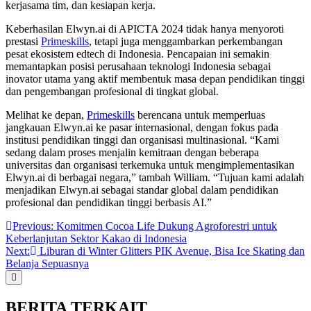
kerjasama tim, dan kesiapan kerja.
Keberhasilan Elwyn.ai di APICTA 2024 tidak hanya menyoroti
prestasi
Primeskills
, tetapi juga menggambarkan perkembangan
pesat ekosistem edtech di Indonesia. Pencapaian ini semakin
memantapkan posisi perusahaan teknologi Indonesia sebagai
inovator utama yang aktif membentuk masa depan pendidikan tinggi
dan pengembangan profesional di tingkat global.
Melihat ke depan,
Primeskills
berencana untuk memperluas
jangkauan Elwyn.ai ke pasar internasional, dengan fokus pada
institusi pendidikan tinggi dan organisasi multinasional. “Kami
sedang dalam proses menjalin kemitraan dengan beberapa
universitas dan organisasi terkemuka untuk mengimplementasikan
Elwyn.ai di berbagai negara,” tambah William. “Tujuan kami adalah
menjadikan Elwyn.ai sebagai standar global dalam pendidikan
profesional dan pendidikan tinggi berbasis AI.”
Post
Previous:
Komitmen Cocoa Life Dukung Agroforestri untuk
Keberlanjutan Sektor Kakao di Indonesia
navigation
Next:
Liburan di Winter Glitters PIK Avenue, Bisa Ice Skating dan
Belanja Sepuasnya
BERITA TERKAIT