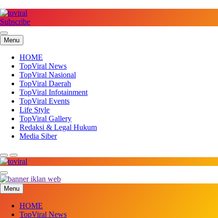
Skip
to
content
Subscribe
Top Viral
Menu
HOME
TopViral News
TopViral Nasional
TopViral Daerah
TopViral Infotainment
TopViral Events
Life Style
TopViral Gallery
Redaksi & Legal Hukum
Media Siber
Top Viral
Menu
HOME
TopViral News