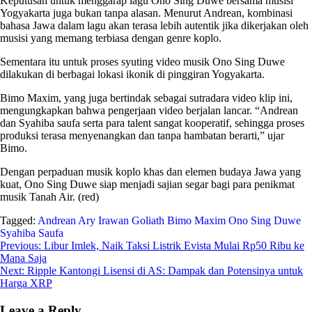
Keputusan untuk menggarap lagu Ono Sing Duwe bersama musisi
Yogyakarta juga bukan tanpa alasan. Menurut Andrean, kombinasi
bahasa Jawa dalam lagu akan terasa lebih autentik jika dikerjakan oleh
musisi yang memang terbiasa dengan genre koplo.
Sementara itu untuk proses syuting video musik Ono Sing Duwe
dilakukan di berbagai lokasi ikonik di pinggiran Yogyakarta.
Bimo Maxim, yang juga bertindak sebagai sutradara video klip ini,
mengungkapkan bahwa pengerjaan video berjalan lancar. “Andrean
dan Syahiba saufa serta para talent sangat kooperatif, sehingga proses
produksi terasa menyenangkan dan tanpa hambatan berarti,” ujar
Bimo.
Dengan perpaduan musik koplo khas dan elemen budaya Jawa yang
kuat, Ono Sing Duwe siap menjadi sajian segar bagi para penikmat
musik Tanah Air. (red)
Tagged:
Andrean
Ary Irawan Goliath
Bimo Maxim
Ono Sing Duwe
Syahiba Saufa
Post
Previous:
Libur Imlek, Naik Taksi Listrik Evista Mulai Rp50 Ribu ke
Mana Saja
navigation
Next:
Ripple Kantongi Lisensi di AS: Dampak dan Potensinya untuk
Harga XRP
Leave a Reply