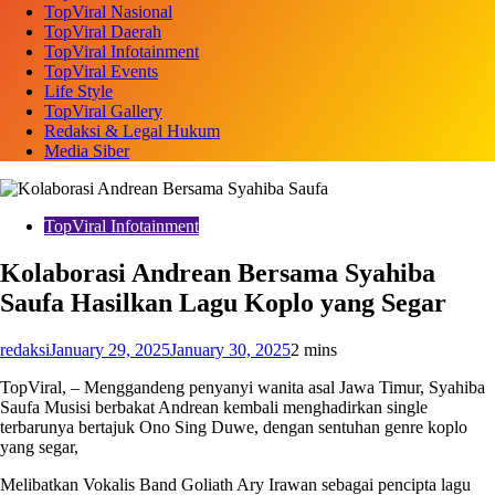
TopViral Nasional
TopViral Daerah
TopViral Infotainment
TopViral Events
Life Style
TopViral Gallery
Redaksi & Legal Hukum
Media Siber
TopViral Infotainment
Kolaborasi Andrean Bersama Syahiba
Saufa Hasilkan Lagu Koplo yang Segar
redaksi
January 29, 2025
January 30, 2025
2 mins
TopViral, – Menggandeng penyanyi wanita asal Jawa Timur, Syahiba
Saufa Musisi berbakat Andrean kembali menghadirkan single
terbarunya bertajuk Ono Sing Duwe, dengan sentuhan genre koplo
yang segar,
Melibatkan Vokalis Band Goliath Ary Irawan sebagai pencipta lagu