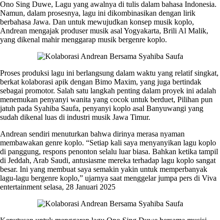
Ono Sing Duwe, Lagu yang awalnya di tulis dalam bahasa Indonesia.
Namun, dalam prosesnya, lagu ini dikombinasikan dengan lirik
berbahasa Jawa. Dan untuk mewujudkan konsep musik koplo,
Andrean mengajak produser musik asal Yogyakarta, Brili Al Malik,
yang dikenal mahir menggarap musik bergenre koplo.
Proses produksi lagu ini berlangsung dalam waktu yang relatif singkat,
berkat kolaborasi apik dengan Bimo Maxim, yang juga bertindak
sebagai promotor. Salah satu langkah penting dalam proyek ini adalah
menemukan penyanyi wanita yang cocok untuk berduet, Pilihan pun
jatuh pada Syahiba Saufa, penyanyi koplo asal Banyuwangi yang
sudah dikenal luas di industri musik Jawa Timur.
Andrean sendiri menuturkan bahwa dirinya merasa nyaman
membawakan genre koplo. “Setiap kali saya menyanyikan lagu koplo
di panggung, respons penonton selalu luar biasa. Bahkan ketika tampil
di Jeddah, Arab Saudi, antusiasme mereka terhadap lagu koplo sangat
besar. Ini yang membuat saya semakin yakin untuk memperbanyak
lagu-lagu bergenre koplo,” ujarnya saat menggelar jumpa pers di Viva
entertainment selasa, 28 Januari 2025