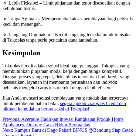
🔹 Lebih Fleksibel – Limit pinjaman dan tenor disesuaikan dengan
kebutuhan bisnis.
🔹 Tanpa Agunan – Mempermudah akses pembiayaan bagi pebisnis
kecil dan menengah.
🔹 Langsung Digunakan – Kredit langsung tersedia untuk transaksi
di Tokoplas tanpa perlu pencairan dana tambahan.
Kesimpulan
Tokoplas Credit adalah solusi ideal bagi pelanggan Tokoplas yang
membutuhkan pinjaman modal kerja dengan bunga kompetitif.
Dengan proses yang cepat, fleksibilitas tenor, dan limit kredit yang
disesuaikan, layanan ini membantu perusahaan dan individu
pebisnis mengelola arus kas mereka dengan lebih efisien.
Jika Anda mencari solusi pembiayaan yang mudah dan terpercaya
untuk pembelian bahan baku,
segera ajukan
Tokoplas
Credit dan
nikmati kemudahan bertransaksi di Tokoplas!
Post
Previous:
Acerpure Hadirkan Inovasi Rangkaian Produk Home
Appliances, Dukung Gaya Hidup Berkualitas
navigation
Next:
Kampus Baru di Dago Pakar! BINUS @Bandung Siap Cetak
Generasi Kreatif