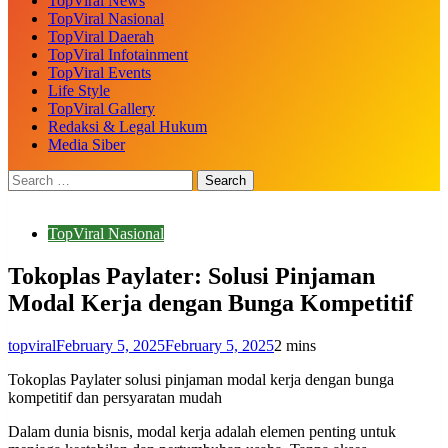
TopViral News
TopViral Nasional
TopViral Daerah
TopViral Infotainment
TopViral Events
Life Style
TopViral Gallery
Redaksi & Legal Hukum
Media Siber
TopViral Nasional
Tokoplas Paylater: Solusi Pinjaman
Modal Kerja dengan Bunga Kompetitif
topviral
February 5, 2025
February 5, 2025
2 mins
Tokoplas Paylater solusi pinjaman modal kerja dengan bunga
kompetitif dan persyaratan mudah
Dalam dunia bisnis, modal kerja adalah elemen penting untuk