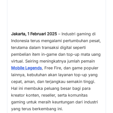
Jakarta, 1 Februari 2025
– Industri gaming di
Indonesia terus mengalami pertumbuhan pesat,
terutama dalam transaksi digital seperti
pembelian item in-game dan top-up mata uang
virtual. Seiring meningkatnya jumlah pemain
Mobile Legends
, Free Fire, dan game populer
lainnya, kebutuhan akan layanan top-up yang
cepat, aman, dan terjangkau semakin tinggi.
Hal ini membuka peluang besar bagi para
kreator konten, reseller, serta komunitas
gaming untuk meraih keuntungan dari industri
yang terus berkembang ini.