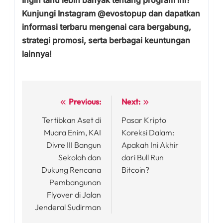
Kunjungi Instagram @evostopup dan dapatkan
informasi terbaru mengenai cara bergabung,
strategi promosi, serta berbagai keuntungan
lainnya!
Previous:
Next:
Post
Tertibkan Aset di
Pasar Kripto
navigation
Muara Enim, KAI
Koreksi Dalam:
Divre III Bangun
Apakah Ini Akhir
Sekolah dan
dari Bull Run
Dukung Rencana
Bitcoin?
Pembangunan
Flyover di Jalan
Jenderal Sudirman