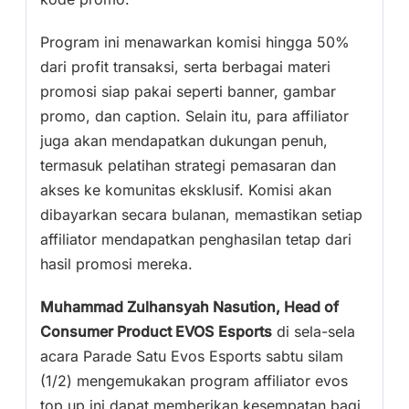
Program ini menawarkan komisi hingga 50%
dari profit transaksi, serta berbagai materi
promosi siap pakai seperti banner, gambar
promo, dan caption. Selain itu, para affiliator
juga akan mendapatkan dukungan penuh,
termasuk pelatihan strategi pemasaran dan
akses ke komunitas eksklusif. Komisi akan
dibayarkan secara bulanan, memastikan setiap
affiliator mendapatkan penghasilan tetap dari
hasil promosi mereka.
Muhammad Zulhansyah Nasution, Head of
Consumer Product EVOS
Esports
di sela-sela
acara Parade Satu Evos Esports sabtu silam
(1/2) mengemukakan program affiliator evos
top up ini dapat memberikan kesempatan bagi