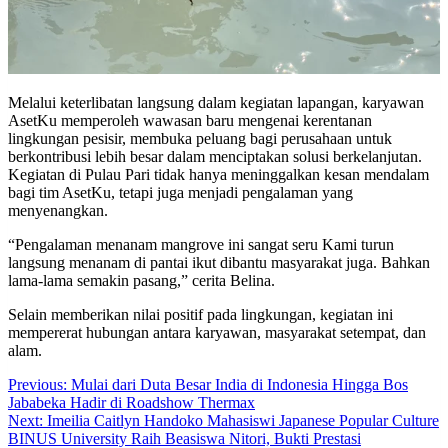
Melalui keterlibatan langsung dalam kegiatan lapangan, karyawan
AsetKu memperoleh wawasan baru mengenai kerentanan
lingkungan pesisir, membuka peluang bagi perusahaan untuk
berkontribusi lebih besar dalam menciptakan solusi berkelanjutan.
Kegiatan di Pulau Pari tidak hanya meninggalkan kesan mendalam
bagi tim AsetKu, tetapi juga menjadi pengalaman yang
menyenangkan.
“Pengalaman menanam mangrove ini sangat seru Kami turun
langsung menanam di pantai ikut dibantu masyarakat juga. Bahkan
lama-lama semakin pasang,” cerita Belina.
Selain memberikan nilai positif pada lingkungan, kegiatan ini
mempererat hubungan antara karyawan, masyarakat setempat, dan
alam.
Post
Previous:
Mulai dari Duta Besar India di Indonesia Hingga Bos
Jababeka Hadir di Roadshow Thermax
navigation
Next:
Imeilia Caitlyn Handoko Mahasiswi Japanese Popular Culture
BINUS University Raih Beasiswa Nitori, Bukti Prestasi