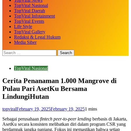
TopViral News
TopViral Nasional
TopViral Daerah
TopViral Infotainment
TopViral Events
Life Style
TopViral Gallery
Redaksi & Legal Hukum
Media Siber
TopViral Nasional
Cerita Penanaman 1.000 Mangrove di
Pulau Pari AsetKu Bersama
LindungiHutan
topviral
February 19, 2025
February 19, 2025
1 mins
Sebagai perusahaan
fintech peer-to-peer lending
berbasis di Jakarta,
AsetKu secara konsisten melibatkan diri dalam program CSR yang
berdampak jangka panjang. Fokus ini memastikan bahwa setiap