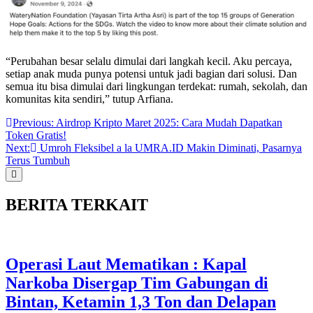
“Perubahan besar selalu dimulai dari langkah kecil. Aku percaya,
setiap anak muda punya potensi untuk jadi bagian dari solusi. Dan
semua itu bisa dimulai dari lingkungan terdekat: rumah, sekolah, dan
komunitas kita sendiri,” tutup Arfiana.
Post
Previous:
Airdrop Kripto Maret 2025: Cara Mudah Dapatkan
Token Gratis!
navigation
Next:
Umroh Fleksibel a la UMRA.ID Makin Diminati, Pasarnya
Terus Tumbuh
BERITA TERKAIT
Operasi Laut Mematikan : Kapal
Narkoba Disergap Tim Gabungan di
Bintan, Ketamin 1,3 Ton dan Delapan