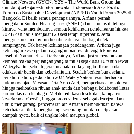
Climate Network (GYCN) Y2Y – The World Bank Group dan
diundang sebagai exhibitor mewakili Indonesia di Asia-Pacific
Forum on Sustainable Development (APFSD) Youth Forum 2025 di
Bangkok. Di balik semua pencapaiannya, Arfiana pernah
mengalami Sudden Hearing Loss (SNHL) dan Tinnitus di telinga
kirinya, yang membuatnya sempat kehilangan pendengaran hingga
70 dB dan harus menjalani 20 sesi terapi hiperbarik, serta
mengonsumsi methylprednisolone dengan berbagai efek
sampingnya. Tak hanya kehilangan pendengaran, Arfiana juga
kehilangan kesempatan magang impiannya di tengah kondisi
tersebut. Namun, di saat terberatnya, Arfiana justru menemukan
kembali makna perjuangan yang ia mulai sejak usia 16 tahun lewat
WateryNation,sebuah gerakan anak muda yang berfokus pada
edukasi air bersih dan keberlanjutan. Setelah berkembang selama
bertahun-tahun, pada tahun 2024 WateryNation resmi berbadan
hukum menjadi Yayasan Tirta Artha Asri, memperluas dampaknya
hingga melibatkan ribuan anak muda dan berbagai kolaborasi lintas
komunitas dan lembaga. Melalui edukasi di sekolah, kampanye
kesadaran air bersih, hingga promosi lerak sebagai deterjen alami
untuk mengurangi pencemaran air, Arfiana membuktikan bahwa
keterbatasan tidak menghalangi seseorang untuk menciptakan
dampak nyata, baik di tingkat lokal maupun global.