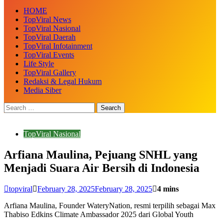
HOME
TopViral News
TopViral Nasional
TopViral Daerah
TopViral Infotainment
TopViral Events
Life Style
TopViral Gallery
Redaksi & Legal Hukum
Media Siber
TopViral Nasional
Arfiana Maulina, Pejuang SNHL yang
Menjadi Suara Air Bersih di Indonesia
topviral
February 28, 2025
February 28, 2025
4 mins
Arfiana Maulina, Founder WateryNation, resmi terpilih sebagai Max
Thabiso Edkins Climate Ambassador 2025 dari Global Youth