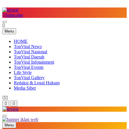
Skip
to
content
Subscribe
Top Viral
Menu
HOME
TopViral News
TopViral Nasional
TopViral Daerah
TopViral Infotainment
TopViral Events
Life Style
TopViral Gallery
Redaksi & Legal Hukum
Media Siber
Top Viral
Menu