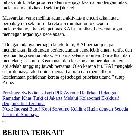
pihak untuk bekerja sama dalam menjaga keamanan dengan tidak
melakukan aktivitas di sekitar jalur rel.
Masyarakat yang melihat adanya aktivitas mencurigakan atau
berbahaya di sekitar rel kereta api diimbau untuk segera
melaporkannya kepada petugas KAI atau pihak berwenang guna
mencegah terjadinya kecelakaan.
“Dengan adanya berbagai langkah ini, KAI berharap dapat
menciptakan lingkungan perkeretaapian yang lebih aman, tertib, dan
nyaman bagi semua pihak, terutama selama momen Ramadhan dan
menjelang Lebaran. Keamanan dan keselamatan perjalanan kereta
api adalah tanggung jawab bersama. Oleh karena itu, KAI mengajak
seluruh masyarakat untuk menaati aturan dan menjadikan
keselamatan perjalanan kereta api sebagai prioritas utama,” tutup
Anne.
Post
Previous:
Swissôtel Jakarta PIK Avenue Hadirkan Hidangan
Ramadan Khas Turki di Jakarta Melalui Kolaborasi Eksklusif
navigation
dengan Chef Ternama
Next:
Inovasi Baru! Kopi Sorgtime Keliling Hadir dengan Sepeda
Listrik di Surabaya
BERITA TERKAIT