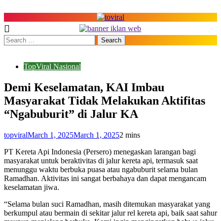
Skip
to
content
Top Viral
TopViral Nasional
Demi Keselamatan, KAI Imbau
Masyarakat Tidak Melakukan Aktifitas
“Ngabuburit” di Jalur KA
topviral
March 1, 2025
March 1, 2025
2 mins
PT Kereta Api Indonesia (Persero) menegaskan larangan bagi
masyarakat untuk beraktivitas di jalur kereta api, termasuk saat
menunggu waktu berbuka puasa atau ngabuburit selama bulan
Ramadhan. Aktivitas ini sangat berbahaya dan dapat mengancam
keselamatan jiwa.
“Selama bulan suci Ramadhan, masih ditemukan masyarakat yang
berkumpul atau bermain di sekitar jalur rel kereta api, baik saat sahur