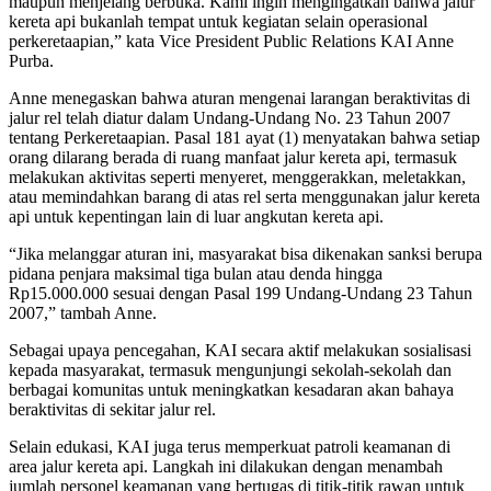
maupun menjelang berbuka. Kami ingin mengingatkan bahwa jalur
kereta api bukanlah tempat untuk kegiatan selain operasional
perkeretaapian,” kata Vice President Public Relations KAI Anne
Purba.
Anne menegaskan bahwa aturan mengenai larangan beraktivitas di
jalur rel telah diatur dalam Undang-Undang No. 23 Tahun 2007
tentang Perkeretaapian. Pasal 181 ayat (1) menyatakan bahwa setiap
orang dilarang berada di ruang manfaat jalur kereta api, termasuk
melakukan aktivitas seperti menyeret, menggerakkan, meletakkan,
atau memindahkan barang di atas rel serta menggunakan jalur kereta
api untuk kepentingan lain di luar angkutan kereta api.
“Jika melanggar aturan ini, masyarakat bisa dikenakan sanksi berupa
pidana penjara maksimal tiga bulan atau denda hingga
Rp15.000.000 sesuai dengan Pasal 199 Undang-Undang 23 Tahun
2007,” tambah Anne.
Sebagai upaya pencegahan, KAI secara aktif melakukan sosialisasi
kepada masyarakat, termasuk mengunjungi sekolah-sekolah dan
berbagai komunitas untuk meningkatkan kesadaran akan bahaya
beraktivitas di sekitar jalur rel.
Selain edukasi, KAI juga terus memperkuat patroli keamanan di
area jalur kereta api. Langkah ini dilakukan dengan menambah
jumlah personel keamanan yang bertugas di titik-titik rawan untuk