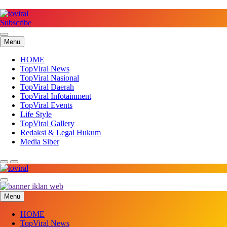
Skip
to
content
Subscribe
Top Viral
Menu
HOME
TopViral News
TopViral Nasional
TopViral Daerah
TopViral Infotainment
TopViral Events
Life Style
TopViral Gallery
Redaksi & Legal Hukum
Media Siber
Top Viral
Menu
HOME
TopViral News