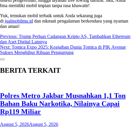
sistem pengereman, hingga layanan free towing darurat. Jadi, Anda
bisa memiliki mobil impian tanpa rasa khawatir!
Yuk, temukan mobil terbaik untuk Anda sekarang juga
di
jualmobilmu.id
dan nikmati pengalaman berkendara yang nyaman
dan aman!
Post
Previous:
Trump Perluas Cadangan Kripto AS, Tambahkan Ethereum
dan Aset Digital Lainnya
navigation
Next:
Tomica Expo 2025: Keajaiban Dunia Tomica di PIK Avenue
Sukses Menghibur Ribuan Pengunjung
BERITA TERKAIT
Polres Metro Jakbar Musnahkan 1,1 Ton
Bahan Baku Narkotika, Nilainya Capai
Rp119 Miliar
August 5, 2026
August 5, 2026