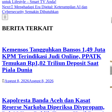
untuk Lifestyle – Smart TV Anda!
navigation
Next:
Menghadapi Era Digital: Keterampilan AI dan
Cybersecurity Semakin Dibutuhkan
BERITA TERKAIT
Kemensos Tangguhkan Bansos 1,49 Juta
KPM Terindikasi Judi Online, PPATK
Temukan Rp1,02 Triliun Deposit Saat
Piala Dunia
August 8, 2026
August 8, 2026
Kapolresta Banda Aceh dan Kasat
Reserse Narkoba Diperiksa Divpropam,