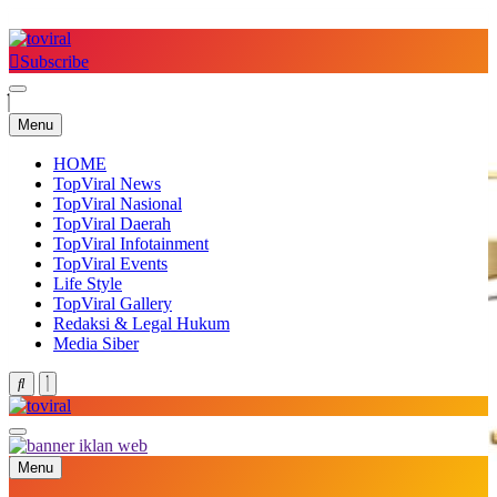
Skip
to
content
Subscribe
Top Viral
Menu
HOME
TopViral News
TopViral Nasional
TopViral Daerah
TopViral Infotainment
TopViral Events
Life Style
TopViral Gallery
Redaksi & Legal Hukum
Media Siber
Top Viral
Menu