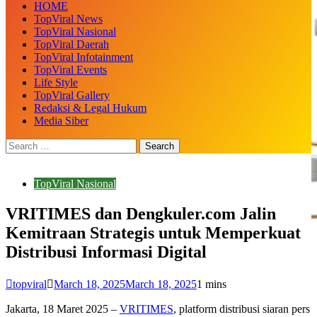
HOME
TopViral News
TopViral Nasional
TopViral Daerah
TopViral Infotainment
TopViral Events
Life Style
TopViral Gallery
Redaksi & Legal Hukum
Media Siber
TopViral Nasional
VRITIMES dan Dengkuler.com Jalin
Kemitraan Strategis untuk Memperkuat
Distribusi Informasi Digital
topviral
March 18, 2025
March 18, 2025
1 mins
Jakarta, 18 Maret 2025 –
VRITIMES
, platform distribusi siaran pers