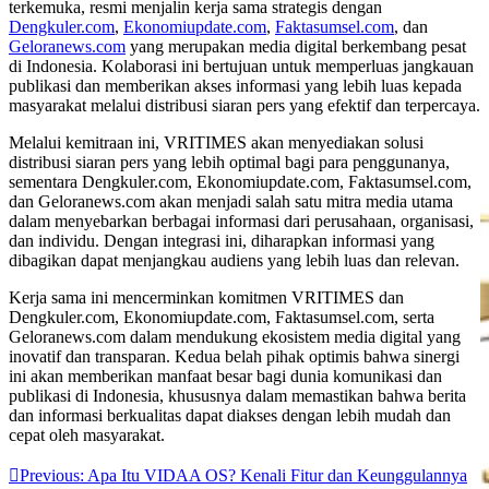
terkemuka, resmi menjalin kerja sama strategis dengan
Dengkuler.com
,
Ekonomiupdate.com
,
Faktasumsel.com
, dan
Geloranews.com
yang merupakan media digital berkembang pesat
di Indonesia. Kolaborasi ini bertujuan untuk memperluas jangkauan
publikasi dan memberikan akses informasi yang lebih luas kepada
masyarakat melalui distribusi siaran pers yang efektif dan terpercaya.
Melalui kemitraan ini, VRITIMES akan menyediakan solusi
distribusi siaran pers yang lebih optimal bagi para penggunanya,
sementara Dengkuler.com, Ekonomiupdate.com, Faktasumsel.com,
dan Geloranews.com akan menjadi salah satu mitra media utama
dalam menyebarkan berbagai informasi dari perusahaan, organisasi,
dan individu. Dengan integrasi ini, diharapkan informasi yang
dibagikan dapat menjangkau audiens yang lebih luas dan relevan.
Kerja sama ini mencerminkan komitmen VRITIMES dan
Dengkuler.com, Ekonomiupdate.com, Faktasumsel.com, serta
Geloranews.com dalam mendukung ekosistem media digital yang
inovatif dan transparan. Kedua belah pihak optimis bahwa sinergi
ini akan memberikan manfaat besar bagi dunia komunikasi dan
publikasi di Indonesia, khususnya dalam memastikan bahwa berita
dan informasi berkualitas dapat diakses dengan lebih mudah dan
cepat oleh masyarakat.
Post
Previous:
Apa Itu VIDAA OS? Kenali Fitur dan Keunggulannya