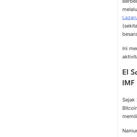
Berbe
melalu
Lazar
(sekit
besara
Ini me
aktivi
El S
IMF
Sejak
Bitcoi
memili
Namun,