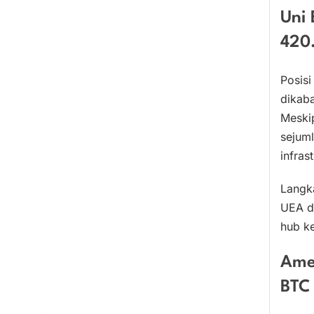
Uni 
420
Posisi
dikaba
Meskip
sejum
infras
Langka
UEA d
hub ke
Ame
BTC