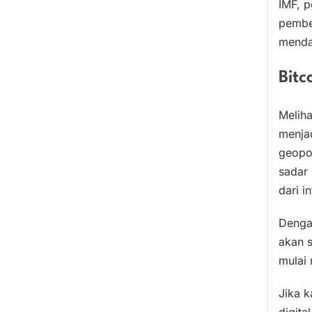
IMF, 
pembe
mendap
Bitc
Meliha
menjad
geopo
sadar 
dari i
Denga
akan 
mulai
Jika k
digita