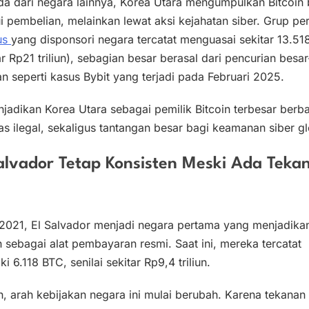
da dari negara lainnya, Korea Utara mengumpulkan Bitcoin
i pembelian, melainkan lewat aksi kejahatan siber. Grup pe
us
yang disponsori negara tercatat menguasai sekitar 13.51
ar Rp21 triliun), sebagian besar berasal dari pencurian besar
n seperti kasus Bybit yang terjadi pada Februari 2025.
njadikan Korea Utara sebagai pemilik Bitcoin terbesar berba
tas ilegal, sekaligus tantangan besar bagi keamanan siber gl
alvador Tetap Konsisten Meski Ada Teka
 2021, El Salvador menjadi negara pertama yang menjadika
n sebagai alat pembayaran resmi. Saat ini, mereka tercatat
ki 6.118 BTC, senilai sekitar Rp9,4 triliun.
 arah kebijakan negara ini mulai berubah. Karena tekanan 