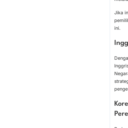
Jika i
pemili
ini.
Ingg
Dengan
Inggri
Negara
strate
penge
Kore
Per