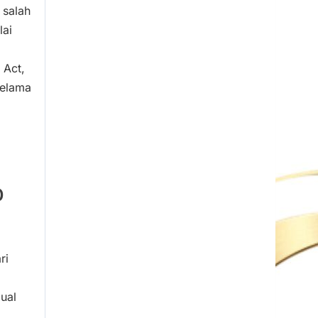
 salah
lai
 Act,
selama
0
ri
ual