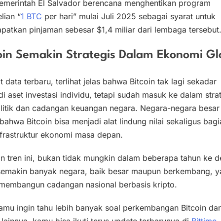
pemerintah El Salvador berencana menghentikan program
lian “
1 BTC
per hari” mulai Juli 2025 sebagai syarat untuk
atkan pinjaman sebesar $1,4 miliar dari lembaga tersebut
oin Semakin Strategis Dalam Ekonomi Gl
t data terbaru, terlihat jelas bahwa Bitcoin tak lagi sekadar
i aset investasi individu, tetapi sudah masuk ke dalam stra
litik dan cadangan keuangan negara. Negara-negara besar
bahwa Bitcoin bisa menjadi alat lindung nilai sekaligus bagi
nfrastruktur ekonomi masa depan.
n tren ini, bukan tidak mungkin dalam beberapa tahun ke 
semakin banyak negara, baik besar maupun berkembang, y
 membangun cadangan nasional berbasis kripto.
amu ingin tahu lebih banyak soal perkembangan Bitcoin dan
l lainnya, kamu bisa ikuti terus update terbarunya di
Bittime
,