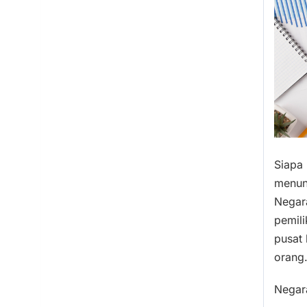
Siapa 
menun
Negar
pemili
pusat 
orang
Negara