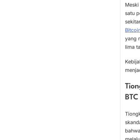
Meski 
satu p
sekita
Bitcoi
yang 
lima t
Kebij
menjad
Tio
BTC
Tiong
skand
bahwa 
melalu