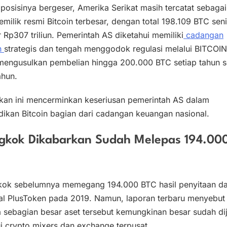
posisinya bergeser, Amerika Serikat masih tercatat sebagai
emilik resmi Bitcoin terbesar, dengan total 198.109 BTC seni
r Rp307 triliun. Pemerintah AS diketahui memiliki
cadangan
n
strategis dan tengah menggodok regulasi melalui BITCOIN
mengusulkan pembelian hingga 200.000 BTC setiap tahun 
ahun.
akan ini mencerminkan keseriusan pemerintah AS dalam
ikan Bitcoin bagian dari cadangan keuangan nasional.
ngkok Dikabarkan Sudah Melepas 194.00
kok sebelumnya memegang 194.000 BTC hasil penyitaan da
al PlusToken pada 2019. Namun, laporan terbaru menyebut
sebagian besar aset tersebut kemungkinan besar sudah dij
i crypto mixers dan exchange terpusat.