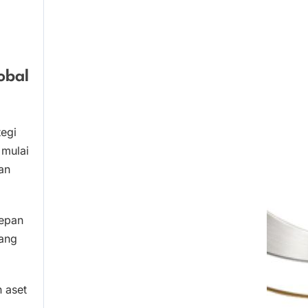
.
obal
tegi
 mulai
an
depan
ang
 aset