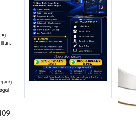
ang
liun.
anjang
agai
109