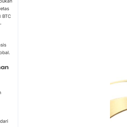
 bukan
retas
8 BTC
-
sis
obal.
nan
n
dari