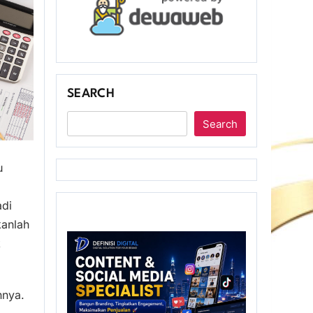
SEARCH
Search
u
adi
kanlah
k
nnya.