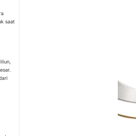
ra
uk saat
liun,
esar.
dari