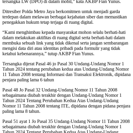
tersangka LW (DPO) di dalam mobil,” kata AKBP Fian Yunus.
Ditresiber Polda Metro Jaya berkomitmen untuk menjadi garda
terdepan dalam melawan berbagai kejahatan siber dan memastikan
penegakkan hukum tetap terjaga di ruang digital.
“Kami menghimbau kepada masyarakat mohon selalu berhati-hati
dalam melakukan aktifitas di ruang digital serta berhati-hati dalam
membuka sebuah link yang tidak dikenal serta jangan sembarangan
mengisi data diri atau identitas pribadi pada formulir yang tidak
ketahui kebenarannya,” tutup AKBP Fian Yunus.
Tersangka dijerat Pasal 46 jo Pasal 30 Undang-Undang Nomor 1
Tahun 2024 tentang perubahan kedua atas Undang-Undang Nomor
11 Tahun 2008 tentang Informasi dan Transaksi Elektronik, dipidana
penjara paling lama 6 tahun
Pasal 48 Jo Pasal 32 Undang-Undang Nomor 11 Tahun 2008
sebagaimana diubah terakhir dengan Undang-Undang Nomor 1
Tahun 2024 Tentang Perubahan Kedua Atas Undang-Undang
Nomor 11 Tahun 2008 tentang ITE, dipidana dengan pidana penjara
paling lama 8 tahun.
Pasal 51 ayat 1 Jo Pasal 35 Undang-Undang Nomor 11 Tahun 2008
sebagaimana diubah terakhir dengan Undang-Undang Nomor 1
Tahun 2024 Tentang Perubahan Kedua Atas Undang-Undang