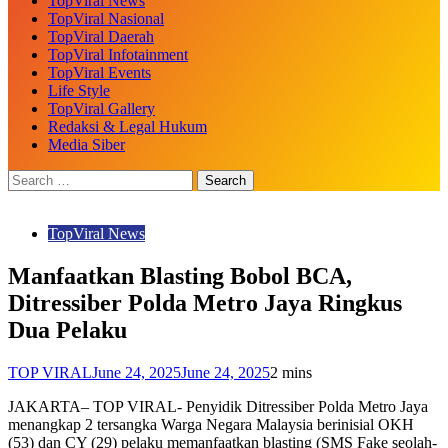
TopViral News
TopViral Nasional
TopViral Daerah
TopViral Infotainment
TopViral Events
Life Style
TopViral Gallery
Redaksi & Legal Hukum
Media Siber
TopViral News
Manfaatkan Blasting Bobol BCA,
Ditressiber Polda Metro Jaya Ringkus
Dua Pelaku
TOP VIRAL
June 24, 2025
June 24, 2025
2 mins
JAKARTA– TOP VIRAL- Penyidik Ditressiber Polda Metro Jaya
menangkap 2 tersangka Warga Negara Malaysia berinisial OKH
(53) dan CY (29) pelaku memanfaatkan blasting (SMS Fake seolah-