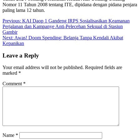
Nomor 11 Tahun 2008 tentang ITE, dipidana dengan pidana penjara
paling lama 12 tahun.
Post
Previous:
KAI Daop 1 Gandeng IRPS Sosialisasikan Keamanan
Perjalanan dan Kampanye Anti-Pelecehan Seksual di Stasiun
navigation
Gambir
Next:
Awas! Doom Spending: Belanja Tanpa Kendali Akibat
Kepanikan
Leave a Reply
Your email address will not be published.
Required fields are
marked
*
Comment
*
Name
*