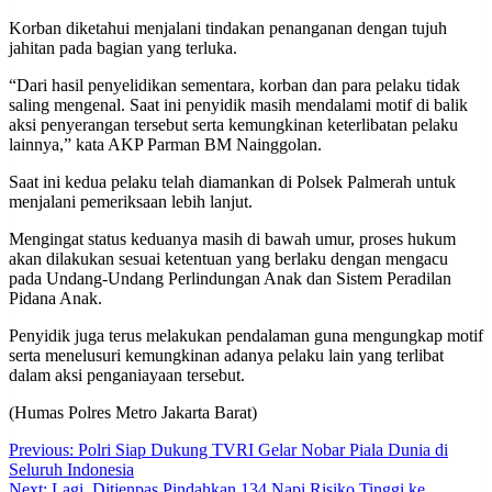
Korban diketahui menjalani tindakan penanganan dengan tujuh
jahitan pada bagian yang terluka.
“Dari hasil penyelidikan sementara, korban dan para pelaku tidak
saling mengenal. Saat ini penyidik masih mendalami motif di balik
aksi penyerangan tersebut serta kemungkinan keterlibatan pelaku
lainnya,” kata AKP Parman BM Nainggolan.
Saat ini kedua pelaku telah diamankan di Polsek Palmerah untuk
menjalani pemeriksaan lebih lanjut.
Mengingat status keduanya masih di bawah umur, proses hukum
akan dilakukan sesuai ketentuan yang berlaku dengan mengacu
pada Undang-Undang Perlindungan Anak dan Sistem Peradilan
Pidana Anak.
Penyidik juga terus melakukan pendalaman guna mengungkap motif
serta menelusuri kemungkinan adanya pelaku lain yang terlibat
dalam aksi penganiayaan tersebut.
(Humas Polres Metro Jakarta Barat)
Post
Previous:
Polri Siap Dukung TVRI Gelar Nobar Piala Dunia di
Seluruh Indonesia
navigation
Next:
Lagi, Ditjenpas Pindahkan 134 Napi Risiko Tinggi ke