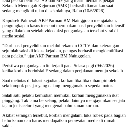
Dua pelaku berinisial AS dan MF yang masih berstatus pelajar
Sekolah Menengah Kejuruan (SMK) berhasil diamankan saat
sedang mengikuti ujian di sekolahnya, Rabu (10/6/2026).
Kapolsek Palmerah AKP Parman BM Nainggolan mengatakan,
pengungkapan kasus tersebut merupakan hasil penyelidikan intensif
yang dilakukan setelah video aksi penganiayaan tersebut viral di
media sosial.
“Dari hasil penyelidikan melalui rekaman CCTV dan keterangan
sejumlah saksi di lokasi kejadian, petugas berhasil mengidentifikasi
para pelaku,” ujar AKP Parman BM Nainggolan.
Peristiwa penganiayaan itu terjadi pada Selasa pagi (9/6/2026)
ketika korban berinisial F sedang dalam perjalanan menuju sekolah.
Saat melintas di lokasi kejadian, korban tiba-tiba dihampiri oleh
sekelompok pelajar yang datang menggunakan sepeda motor.
Salah satu pelaku kemudian memukul korban menggunakan ikat
pinggang. Tak lama berselang, pelaku lainnya mengayunkan senjata
tajam jenis celurit yang mengenai bahu kanan korban.
Akibat serangan tersebut, korban mengalami luka robek pada bagian
bahu kanan dan harus mendapatkan perawatan medis di rumah
sakit.