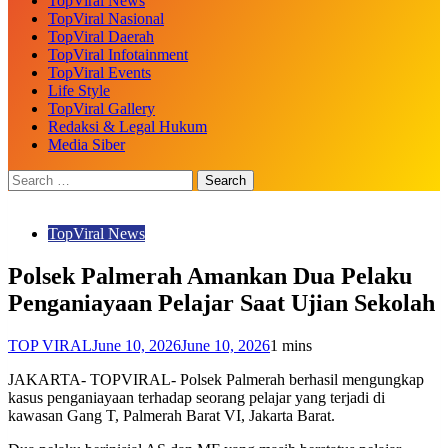
TopViral News
TopViral Nasional
TopViral Daerah
TopViral Infotainment
TopViral Events
Life Style
TopViral Gallery
Redaksi & Legal Hukum
Media Siber
TopViral News
Polsek Palmerah Amankan Dua Pelaku
Penganiayaan Pelajar Saat Ujian Sekolah
TOP VIRAL
June 10, 2026
June 10, 2026
1 mins
JAKARTA- TOPVIRAL- Polsek Palmerah berhasil mengungkap
kasus penganiayaan terhadap seorang pelajar yang terjadi di
kawasan Gang T, Palmerah Barat VI, Jakarta Barat.