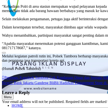
“Kehadiran Polri di area stasiun merupakan wujud pelayanan kepada
memastikan tidak ada barang bawaan berbahaya yang masuk ke kawas
Selain melakukan pengamanan, petugas juga aktif berinteraksi deng
Dalam kesempatan tersebut, masyarakat diimbau agar selalu waspada 
Wahyu menambahkan, partisipasi masyarakat sangat penting dalam men
“Apabila masyarakat menemukan potensi gangguan kamtibmas, kami i
081717178687,” katanya.
Top Viral
Melalui kegiatan patroli rutin ini, Polsek Tambora berharap masyarak
dan pengguna jasa transportasi kereta api.
(Humas Polsek Tambora)
Post
Previous:
Kapolsek Tambora Cek Kendaraan Dinas dan Senjata Api 
Next:
Bank Jakarta Gandeng BliBli Hadirkan Engagement Store di J
navigation
Leave a Reply
Menu
Your email address will not be published.
Required fields are marked
HOME