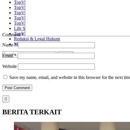
TopViral News
TopViral Nasional
TopViral Daerah
TopViral Infotainment
TopViral Events
Life Style
TopViral Gallery
Comment
*
Redaksi & Legal Hukum
Media Siber
Name
*
Email
*
Website
Save my name, email, and website in this browser for the next ti
BERITA TERKAIT