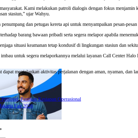
 masyarakat. Kami melakukan patroli dialogis dengan fokus menjamin
an stasiun,” ujar Wahyu.
an penumpang dan petugas kereta api untuk menyampaikan pesan-pesan
terhadap barang bawaan pribadi serta segera melapor apabila menemuk
jaga situasi keamanan tetap kondusif di lingkungan stasiun dan sekit
mbau untuk segera melaporkannya melalui layanan Call Center Halo P
at dapat menjalankan aktivitas perjalanan dengan aman, nyaman, dan lanc
Personel, Pastikan Kesiapan Operasional
akarta Fair 2026
*