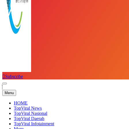
Subscribe
Top Viral
Menu
HOME
TopViral News
TopViral Nasional
TopViral Daerah
TopViral Infotainment
More