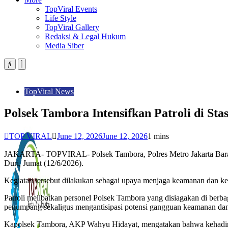
TopViral Events
Life Style
TopViral Gallery
Redaksi & Legal Hukum
Media Siber
TopViral News
Polsek Tambora Intensifkan Patroli di Sta
TOP VIRAL
June 12, 2026
June 12, 2026
1 mins
JAKARTA- TOPVIRAL- Polsek Tambora, Polres Metro Jakarta Barat, m
Duri, Jumat (12/6/2026).
Kegiatan tersebut dilakukan sebagai upaya menjaga keamanan dan ken
Patroli melibatkan personel Polsek Tambora yang disiagakan di berbaga
penumpang sekaligus mengantisipasi potensi gangguan keamanan dan 
Kapolsek Tambora, AKP Wahyu Hidayat, mengatakan bahwa kehadiran 