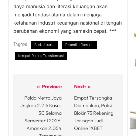
daya manusia dan literasi keuangan akan
menjadi fondasi utama dalam menjaga
ketahanan industri keuangan nasional di tengah
perubahan ekonomi yang semakin cepat. ***
Tagged:
Bank Jakarta
Dinamika Ekonomi
Kompak Dorong Transformasi
Previous:
Next:
Post
Polda Metro Jaya
Empat Tersangka
navigation
Ungkap 2.216 Kasus
Diamankan, Polisi
3C Selama
Blokir 75 Rekening
Semester I 2026,
Jaringan Judi
Amankan 2.054
Online 1XBET
Tersangka