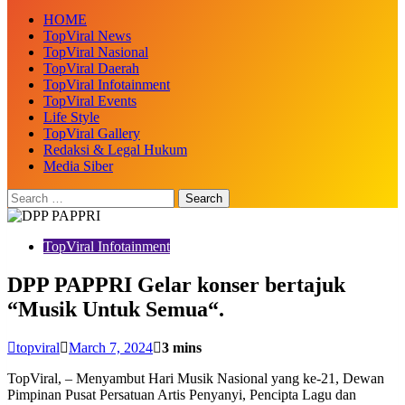
HOME
TopViral News
TopViral Nasional
TopViral Daerah
TopViral Infotainment
TopViral Events
Life Style
TopViral Gallery
Redaksi & Legal Hukum
Media Siber
TopViral Infotainment
DPP PAPPRI Gelar konser bertajuk
“Musik Untuk Semua“.
topviral
March 7, 2024
3 mins
TopViral, – Menyambut Hari Musik Nasional yang ke-21, Dewan
Pimpinan Pusat Persatuan Artis Penyanyi, Pencipta Lagu dan