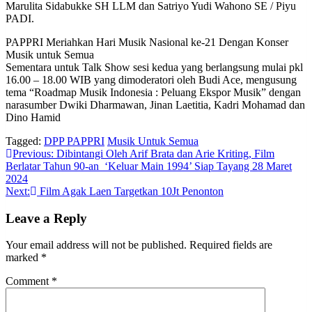
Marulita Sidabukke SH LLM dan Satriyo Yudi Wahono SE / Piyu
PADI.
PAPPRI Meriahkan Hari Musik Nasional ke-21 Dengan Konser
Musik untuk Semua
Sementara untuk Talk Show sesi kedua yang berlangsung mulai pkl
16.00 – 18.00 WIB yang dimoderatori oleh Budi Ace, mengusung
tema “Roadmap Musik Indonesia : Peluang Ekspor Musik” dengan
narasumber Dwiki Dharmawan, Jinan Laetitia, Kadri Mohamad dan
Dino Hamid
Tagged:
DPP PAPPRI
Musik Untuk Semua
Post
Previous:
Dibintangi Oleh Arif Brata dan Arie Kriting, Film
Berlatar Tahun 90-an ‘Keluar Main 1994’ Siap Tayang 28 Maret
navigation
2024
Next:
Film Agak Laen Targetkan 10Jt Penonton
Leave a Reply
Your email address will not be published.
Required fields are
marked
*
Comment
*