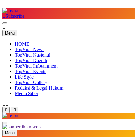
Skip
to
content
Subscribe
Top Viral
Menu
HOME
TopViral News
TopViral Nasional
TopViral Daerah
TopViral Infotainment
TopViral Events
Life Style
TopViral Gallery
Redaksi & Legal Hukum
Media Siber
Top Viral
Menu