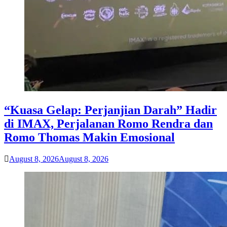
“Kuasa Gelap: Perjanjian Darah” Hadir
di IMAX, Perjalanan Romo Rendra dan
Romo Thomas Makin Emosional
August 8, 2026
August 8, 2026