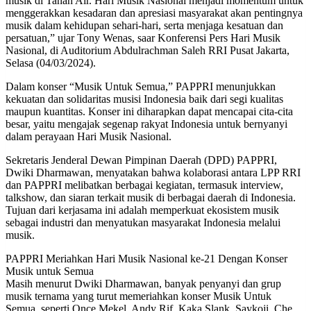
musik di Tanah Air. Hari Musik Nasional menjadi momentum untuk
menggerakkan kesadaran dan apresiasi masyarakat akan pentingnya
musik dalam kehidupan sehari-hari, serta menjaga kesatuan dan
persatuan,” ujar Tony Wenas, saar Konferensi Pers Hari Musik
Nasional, di Auditorium Abdulrachman Saleh RRI Pusat Jakarta,
Selasa (04/03/2024).
Dalam konser “Musik Untuk Semua,” PAPPRI menunjukkan
kekuatan dan solidaritas musisi Indonesia baik dari segi kualitas
maupun kuantitas. Konser ini diharapkan dapat mencapai cita-cita
besar, yaitu mengajak segenap rakyat Indonesia untuk bernyanyi
dalam perayaan Hari Musik Nasional.
Sekretaris Jenderal Dewan Pimpinan Daerah (DPD) PAPPRI,
Dwiki Dharmawan, menyatakan bahwa kolaborasi antara LPP RRI
dan PAPPRI melibatkan berbagai kegiatan, termasuk interview,
talkshow, dan siaran terkait musik di berbagai daerah di Indonesia.
Tujuan dari kerjasama ini adalah memperkuat ekosistem musik
sebagai industri dan menyatukan masyarakat Indonesia melalui
musik.
PAPPRI Meriahkan Hari Musik Nasional ke-21 Dengan Konser
Musik untuk Semua
Masih menurut Dwiki Dharmawan, banyak penyanyi dan grup
musik ternama yang turut memeriahkan konser Musik Untuk
Semua, seperti Once Mekel, Andy Rif, Kaka Slank, Saykoji, Che