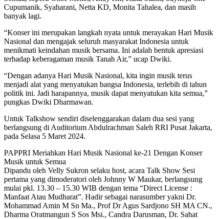
Cupumanik, Syaharani, Netta KD, Monita Tahalea, dan masih
banyak lagi.
“Konser ini merupakan langkah nyata untuk merayakan Hari Musik
Nasional dan mengajak seluruh masyarakat Indonesia untuk
menikmati keindahan musik bersama. Ini adalah bentuk apresiasi
terhadap keberagaman musik Tanah Air,” ucap Dwiki.
“Dengan adanya Hari Musik Nasional, kita ingin musik terus
menjadi alat yang menyatukan bangsa Indonesia, terlebih di tahun
politik ini. Jadi harapannya, musik dapat menyatukan kita semua,”
pungkas Dwiki Dharmawan.
Untuk Talkshow sendiri diselenggarakan dalam dua sesi yang
berlangsung di Auditorium Abdulrachman Saleh RRI Pusat Jakarta,
pada Selasa 5 Maret 2024.
PAPPRI Meriahkan Hari Musik Nasional ke-21 Dengan Konser
Musik untuk Semua
Dipandu oleh Velly Sukron selaku host, acara Talk Show Sesi
pertama yang dimoderatori oleh Johnny W Maukar, berlangsung
mulai pkl. 13.30 – 15.30 WIB dengan tema “Direct License :
Manfaat Atau Mudharat”. Hadir sebagai narasumber yakni Dr.
Mohammad Amin M Sn Ma., Prof Dr Agus Sardjono SH MA CN.,
Dharma Oratmangun S Sos Msi., Candra Darusman, Dr. Sahat