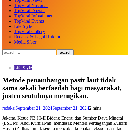
TopViral News
TopViral Nasional
TopViral Daerah
TopViral Infotainment
TopViral Events
Life Style
TopViral Gallery
Redaksi & Legal Hukum
Media Siber
Life Style
Metode penambangan pasir laut tidak
sama sekali berfaedah bagi masyarakat,
justru seutuhnya merugikan.
redaksi
September 21, 2024
September 21, 2024
2 mins
Jakarta, Ketua PB HMI Bidang Energi dan Sumber Daya Mineral
(ESDM), Andi Kurniawan, mendesak Menteri Perdagangan Zulkifli
Hasan (Zulhas) untuk segera mencabut kebijakan ekspor pasir laut