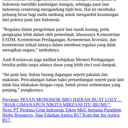
Indonesia memiliki kandungan mangan, sehingga pasir laut
Indonesia cenderung mengandung bijih besi. Hal ini membuka
peluang besar bagi mafia tambang untuk mengambil keuntungan
dari potensi pasir laut Indonesia.
“Regulasi dalam pengelolaan pasir laut masih kurang, perlu
pengkajian lebih dalam oleh pemerintah, khususnya Kementerian
ESDM, Kementerian Perdagangan, Kementerian Investasi, dan
kementerian terkait lainnya dalam membuat regulasi yang tidak
merugikan negara,” tambahnya.
Andi Kurniawan juga melihat kebijakan Menteri Perdagangan
bersifat politis tanpa adanya dasar yang lebih rinci soal dampak.
“Ini pasir laut, bukan barang dagangan seperti pakaian dan
makanan. Pencadangan bahan baku pertambangan seperti pasir laut
tidak bisa dilakukan dengan cepat, butuh proses sedimentasi yang
panjang,” pungkasnya.
Post
Previous:
PESAN MONOHOK BRO HIZRAH BUAT LOLY…
“BIAR GIMANAPUN NIKITA MIRZANI ITU IBUMU”.
navigation
Next:
PT Perdana Grup Indonesia Teken MoU bersama Paradigm
Herbs Resources, Siap Edarkan Aprica B17 Kopi dan Jus Aprica
B17.