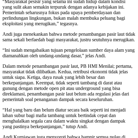
“Masyarakat pesisir yang selama ini sudah hidup dalam kondisi
yang sulit akan semakin terpuruk dengan adanya kebijakan ini.
Pemerintah seharusnya fokus pada upaya pemberdayaan dan
perlindungan lingkungan, bukan malah membuka peluang bagi
eksploitasi yang merugikan,” tegasnya.
Andi juga menekankan bahwa metode penambangan pasir laut tidak
sama sekali berfaedah bagi masyarakat, justru seutuhnya merugikan.
“Ini sudah mengabaikan tujuan pengelolaan sumber daya alam yang
diamanahkan oleh undang-undang dasar,” jelas Andi.
Dalam metode penambangan pasir laut, PB HMI Menilai; pertama,
masyarakat tidak dilibatkan. Kedua, retribusi ekonomi tidak jelas
untuk siapa. Ketiga, daya rusak yang lebih besar dan
berkepanjangan. Keempat, tidak seperti tambang di darat atau
gunung dengan metode open pit atau underground yang bisa
direklamasi, penambangan pasir laut belum ada regulasi jelas dari
pemerintah soal penanganan dampak secara keseluruhan.
“Hal yang baru dan belum diatur secara baik seperti ini menjadi
lahan subur bagi mafia tambang untuk bertindak cepat dan
menghalalkan segala cara dalam waktu singkat dengan dampak
yang pastinya berkepanjangan,” tutup Andi.
Andi Kurniawan juga menyoroti bahwa hampir semua pulau di