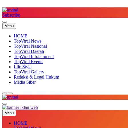
Skip
to
content
Subscribe
Top Viral
Menu
HOME
TopViral News
TopViral Nasional
TopViral Daerah
TopViral Infotainment
TopViral Events
Life Style
TopViral Gallery
Redaksi & Legal Hukum
Media Siber
Top Viral
Menu
HOME