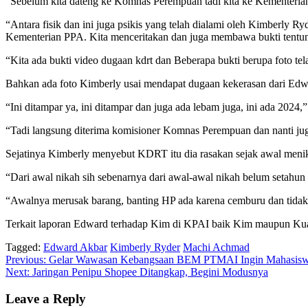
“Sebelum kita dateng ke Komnas Perempuan tadi kita ke Kementerian 
“Antara fisik dan ini juga psikis yang telah dialami oleh Kimberly R
Kementerian PPA. Kita menceritakan dan juga membawa bukti tentunya t
“Kita ada bukti video dugaan kdrt dan Beberapa bukti berupa foto t
Bahkan ada foto Kimberly usai mendapat dugaan kekerasan dari Edw
“Ini ditampar ya, ini ditampar dan juga ada lebam juga, ini ada 2024,
“Tadi langsung diterima komisioner Komnas Perempuan dan nanti juga
Sejatinya Kimberly menyebut KDRT itu dia rasakan sejak awal men
“Dari awal nikah sih sebenarnya dari awal-awal nikah belum setahun 
“Awalnya merusak barang, banting HP ada karena cemburu dan tidak st
Terkait laporan Edward terhadap Kim di KPAI baik Kim maupun Kua
Tagged:
Edward Akbar
Kimberly Ryder
Machi Achmad
Post
Previous:
Gelar Wawasan Kebangsaan BEM PTMAI Ingin Mahasiswa 
Next:
Jaringan Penipu Shopee Ditangkap, Begini Modusnya
navigation
Leave a Reply