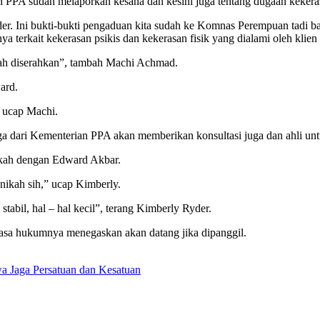
PPA sudah melaporkan kesana dan kesini juga tentang dugaan kekerasan
yder. Ini bukti-bukti pengaduan kita sudah ke Komnas Perempuan tadi ba
erkait kekerasan psikis dan kekerasan fisik yang dialami oleh klien s
elah diserahkan”, tambah Machi Achmad.
ard.
” ucap Machi.
 dari Kementerian PPA akan memberikan konsultasi juga dan ahli untuk 
ikah dengan Edward Akbar.
nikah sih,” ucap Kimberly.
abil, hal – hal kecil”, terang Kimberly Ryder.
sa hukumnya menegaskan akan datang jika dipanggil.
Jaga Persatuan dan Kesatuan