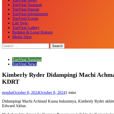
TopViral News
TopViral Nasional
TopViral Daerah
TopViral Infotainment
TopViral Events
Life Style
TopViral Gallery
Redaksi & Legal Hukum
Media Siber
TopViral Nasional
TopViral News
Kimberly Ryder Didampingi Machi Ach
KDRT
gendut
October 8, 2024
October 8, 2024
1 mins
Didampingi Machi Achmad Kuasa hukumnya, Kimberly Ryder akhirny
Edward Akbar.