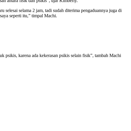
 antara fisik dan psikis”, ujar Kimberly.
ru selesai selama 2 jam, tadi sudah diterima pengaduannya juga di
aya seperti itu,” timpal Machi.
psikis, karena ada kekerasan psikis selain fisik”, tambah Machi