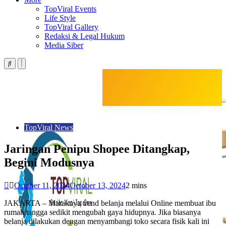
TopViral Events
Life Style
TopViral Gallery
Redaksi & Legal Hukum
Media Siber
TopViral News
Jaringan Penipu Shopee Ditangkap,
Begini Modusnya
October 11, 2024
October 13, 2024
2 mins
JAKARTA – Maraknya trend belanja melalui Online membuat ibu
rumah tangga sedikit mengubah gaya hidupnya. Jika biasanya
belanja dilakukan dengan menyambangi toko secara fisik kali ini