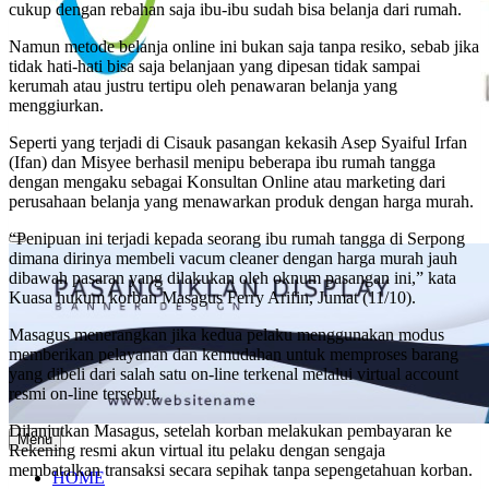
cukup dengan rebahan saja ibu-ibu sudah bisa belanja dari rumah.
Namun metode belanja online ini bukan saja tanpa resiko, sebab jika
tidak hati-hati bisa saja belanjaan yang dipesan tidak sampai
kerumah atau justru tertipu oleh penawaran belanja yang
menggiurkan.
Seperti yang terjadi di Cisauk pasangan kekasih Asep Syaiful Irfan
(Ifan) dan Misyee berhasil menipu beberapa ibu rumah tangga
dengan mengaku sebagai Konsultan Online atau marketing dari
perusahaan belanja yang menawarkan produk dengan harga murah.
“Penipuan ini terjadi kepada seorang ibu rumah tangga di Serpong
Top Viral
dimana dirinya membeli vacum cleaner dengan harga murah jauh
dibawah pasaran yang dilakukan oleh oknum pasangan ini,” kata
Kuasa hukum korban Masagus Ferry Arifin, Jumat (11/10).
Masagus menerangkan jika kedua pelaku menggunakan modus
memberikan pelayanan dan kemudahan untuk memproses barang
yang dibeli dari salah satu on-line terkenal melalui virtual account
resmi on-line tersebut.
Dilanjutkan Masagus, setelah korban melakukan pembayaran ke
Menu
Rekening resmi akun virtual itu pelaku dengan sengaja
membatalkan transaksi secara sepihak tanpa sepengetahuan korban.
HOME