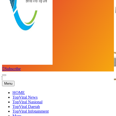
Subscribe
Top Viral
Menu
HOME
TopViral News
TopViral Nasional
TopViral Daerah
TopViral Infotainment
More