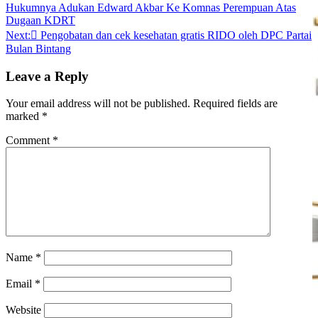
Hukumnya Adukan Edward Akbar Ke Komnas Perempuan Atas
navigation
Dugaan KDRT
Next:
Pengobatan dan cek kesehatan gratis RIDO oleh DPC Partai
Bulan Bintang
Leave a Reply
Your email address will not be published.
Required fields are
marked
*
Comment
*
Name
*
Email
*
Website