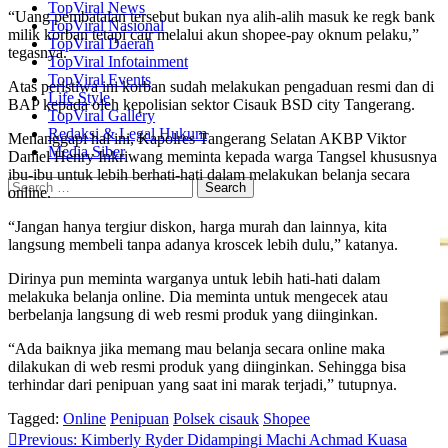
TopViral News
“Uang pembatalan tersebut bukan nya alih-alih masuk ke regk bank
TopViral Nasional
milik korban tetapi cair melalui akun shopee-pay oknum pelaku,”
TopViral Daerah
tegasnya.
TopViral Infotainment
TopViral Events
Atas peristiwa ini korban sudah melakukan pengaduan resmi dan di
Life Style
BAP kepada oleh kepolisian sektor Cisauk BSD city Tangerang.
TopViral Gallery
Redaksi & Legal Hukum
Menanggapi hal ini, Kapolres Tangerang Selatan AKBP Viktor
Media Siber
Daniel Henry Inkriwang meminta kepada warga Tangsel khususnya
ibu-ibu untuk lebih berhati-hati dalam melakukan belanja secara
online.
“Jangan hanya tergiur diskon, harga murah dan lainnya, kita
langsung membeli tanpa adanya kroscek lebih dulu,” katanya.
Dirinya pun meminta warganya untuk lebih hati-hati dalam
melakuka belanja online. Dia meminta untuk mengecek atau
berbelanja langsung di web resmi produk yang diinginkan.
“Ada baiknya jika memang mau belanja secara online maka
dilakukan di web resmi produk yang diinginkan. Sehingga bisa
terhindar dari penipuan yang saat ini marak terjadi,” tutupnya.
Tagged:
Online
Penipuan
Polsek cisauk
Shopee
Post
Previous:
Kimberly Ryder Didampingi Machi Achmad Kuasa