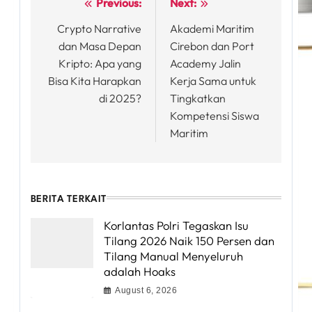
Previous:
Next:
Post
Crypto Narrative
Akademi Maritim
navigation
dan Masa Depan
Cirebon dan Port
Kripto: Apa yang
Academy Jalin
Bisa Kita Harapkan
Kerja Sama untuk
di 2025?
Tingkatkan
Kompetensi Siswa
Maritim
BERITA TERKAIT
Korlantas Polri Tegaskan Isu
Tilang 2026 Naik 150 Persen dan
Tilang Manual Menyeluruh
adalah Hoaks
August 6, 2026