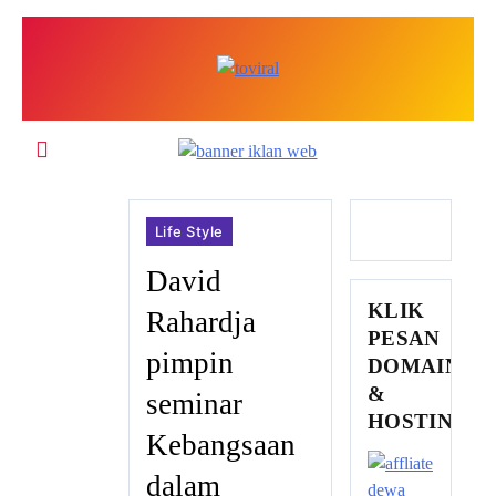
Skip
to
content
Top Viral
Life Style
David
KLIK
Rahardja
PESAN
pimpin
DOMAIN
&
seminar
HOSTING
Kebangsaan
dalam