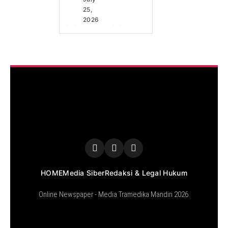
25,
2026
HOME
Media Siber
Redaksi & Legal Hukum
Online Newspaper - Media Tramedika Mandiri 2026.