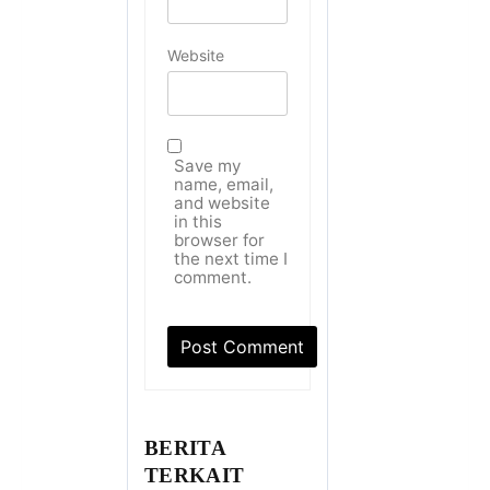
Website
Save my
name, email,
and website
in this
browser for
the next time I
comment.
BERITA
TERKAIT