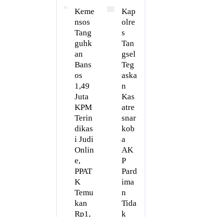
Keme
Kap
nsos
olre
Tang
s
guhk
Tan
an
gsel
Bans
Teg
os
aska
1,49
n
Juta
Kas
KPM
atre
Terin
snar
dikas
kob
i Judi
a
Onlin
AK
e,
P
PPAT
Pard
K
ima
Temu
n
kan
Tida
Rp1,
k