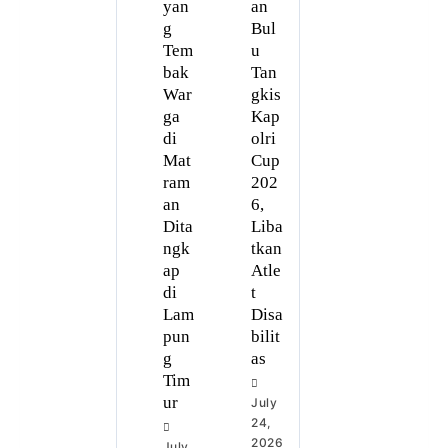
yan
an
g
Bul
Tem
u
bak
Tan
War
gkis
ga
Kap
di
olri
Mat
Cup
ram
202
an
6,
Dita
Liba
ngk
tkan
ap
Atle
di
t
Lam
Disa
pun
bilit
g
as
Tim
ur
July
24,
2026
July