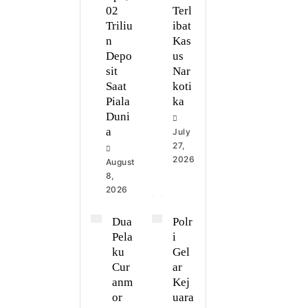
02
Terl
Triliu
ibat
n
Kas
Depo
us
sit
Nar
Saat
koti
Piala
ka
Duni
a
July
27,
2026
August
8,
2026
Dua
Polr
Pela
i
ku
Gel
Cur
ar
anm
Kej
or
uara