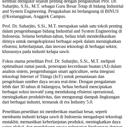
kembali mengukir sejarah penting dengan pengukuhan Prof. Dr.
Suharjito, S.Si., M.T. sebagai Guru Besar Tetap di bidang Industrial
and System Engineering. Pengukuhan ini berlangsung di BINUS
@Kemanggisan, Anggrek Campus.
Prof. Dr. Suharjito, S.Si., M.T. merupakan salah satu tokoh penting
dalam pengembangan bidang Industrial and System Engineering di
Indonesia. Selama bertahun-tahun, beliau telah mendedikasikan
dirinya untuk mengeksplorasi berbagai aspek dalam meningkatkan
efisiensi, keberlanjutan, dan inovasi teknologi di berbagai sektor,
khususnya pada industri kelapa sawit.
Fokus utama penelitian Prof. Dr. Suharjito, S.Si., M.T. meliputi
optimalisasi rantai pasok, penerapan kecerdasan buatan (AI) dalam
analisis sistem, pengembangan smart agriculture, serta integrasi
teknologi Internet of Things (IoT) untuk pemantauan dan
pengelolaan sumber daya secara real-time. Dengan pengalaman
lebih dari 30 tahun di bidangnya, beliau berhasil menciptakan
berbagai solusi inovatif yang mendukung efisiensi operasional,
meningkatkan produktivitas, dan mengurangi dampak lingkungan
dari berbagai industri, termasuk di era Industry 5.0.
Penelitian-penelitian ini memberikan manfaat besar, seperti
membantu industri kelapa sawit di Indonesia mengadopsi teknologi
mutakhir, memastikan keberlanjutan produksi, meningkatkan daya
saing global, dan mendukung upaya pelestarian lingkungan dengan