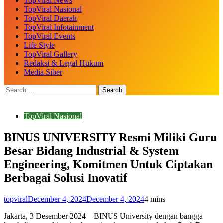
TopViral News
TopViral Nasional
TopViral Daerah
TopViral Infotainment
TopViral Events
Life Style
TopViral Gallery
Redaksi & Legal Hukum
Media Siber
TopViral Nasional
BINUS UNIVERSITY Resmi Miliki Guru
Besar Bidang Industrial & System
Engineering, Komitmen Untuk Ciptakan
Berbagai Solusi Inovatif
topviral
December 4, 2024
December 4, 2024
4 mins
Jakarta, 3 Desember 2024 – BINUS University dengan bangga