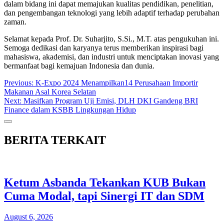
dalam bidang ini dapat memajukan kualitas pendidikan, penelitian,
dan pengembangan teknologi yang lebih adaptif terhadap perubahan
zaman.
Selamat kepada Prof. Dr. Suharjito, S.Si., M.T. atas pengukuhan ini.
Semoga dedikasi dan karyanya terus memberikan inspirasi bagi
mahasiswa, akademisi, dan industri untuk menciptakan inovasi yang
bermanfaat bagi kemajuan Indonesia dan dunia.
Post
Previous:
K-Expo 2024 Menampilkan14 Perusahaan Importir
Makanan Asal Korea Selatan
navigation
Next:
Masifkan Program Uji Emisi, DLH DKI Gandeng BRI
Finance dalam KSBB Lingkungan Hidup
BERITA TERKAIT
Ketum Asbanda Tekankan KUB Bukan
Cuma Modal, tapi Sinergi IT dan SDM
August 6, 2026