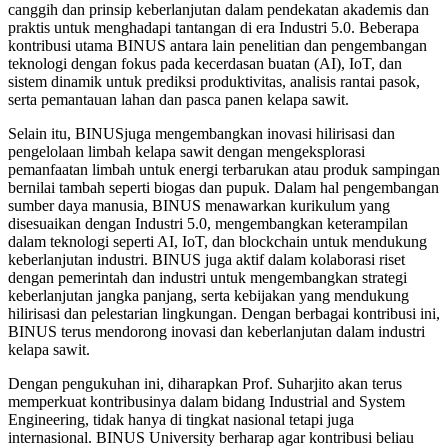
canggih dan prinsip keberlanjutan dalam pendekatan akademis dan
praktis untuk menghadapi tantangan di era Industri 5.0. Beberapa
kontribusi utama BINUS antara lain penelitian dan pengembangan
teknologi dengan fokus pada kecerdasan buatan (AI), IoT, dan
sistem dinamik untuk prediksi produktivitas, analisis rantai pasok,
serta pemantauan lahan dan pasca panen kelapa sawit.
Selain itu, BINUSjuga mengembangkan inovasi hilirisasi dan
pengelolaan limbah kelapa sawit dengan mengeksplorasi
pemanfaatan limbah untuk energi terbarukan atau produk sampingan
bernilai tambah seperti biogas dan pupuk. Dalam hal pengembangan
sumber daya manusia, BINUS menawarkan kurikulum yang
disesuaikan dengan Industri 5.0, mengembangkan keterampilan
dalam teknologi seperti AI, IoT, dan blockchain untuk mendukung
keberlanjutan industri. BINUS juga aktif dalam kolaborasi riset
dengan pemerintah dan industri untuk mengembangkan strategi
keberlanjutan jangka panjang, serta kebijakan yang mendukung
hilirisasi dan pelestarian lingkungan. Dengan berbagai kontribusi ini,
BINUS terus mendorong inovasi dan keberlanjutan dalam industri
kelapa sawit.
Dengan pengukuhan ini, diharapkan Prof. Suharjito akan terus
memperkuat kontribusinya dalam bidang Industrial and System
Engineering, tidak hanya di tingkat nasional tetapi juga
internasional. BINUS University berharap agar kontribusi beliau