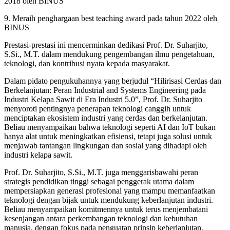
2018 oleh BINUS
9. Meraih penghargaan best teaching award pada tahun 2022 oleh
BINUS
Prestasi-prestasi ini mencerminkan dedikasi Prof. Dr. Suharjito,
S.Si., M.T. dalam mendukung pengembangan ilmu pengetahuan,
teknologi, dan kontribusi nyata kepada masyarakat.
Dalam pidato pengukuhannya yang berjudul “Hilirisasi Cerdas dan
Berkelanjutan: Peran Industrial and Systems Engineering pada
Industri Kelapa Sawit di Era Industri 5.0”, Prof. Dr. Suharjito
menyoroti pentingnya penerapan teknologi canggih untuk
menciptakan ekosistem industri yang cerdas dan berkelanjutan.
Beliau menyampaikan bahwa teknologi seperti AI dan IoT bukan
hanya alat untuk meningkatkan efisiensi, tetapi juga solusi untuk
menjawab tantangan lingkungan dan sosial yang dihadapi oleh
industri kelapa sawit.
Prof. Dr. Suharjito, S.Si., M.T. juga menggarisbawahi peran
strategis pendidikan tinggi sebagai penggerak utama dalam
mempersiapkan generasi profesional yang mampu memanfaatkan
teknologi dengan bijak untuk mendukung keberlanjutan industri.
Beliau menyampaikan komitmennya untuk terus menjembatani
kesenjangan antara perkembangan teknologi dan kebutuhan
manusia, dengan fokus pada penguatan prinsip keberlanjutan,