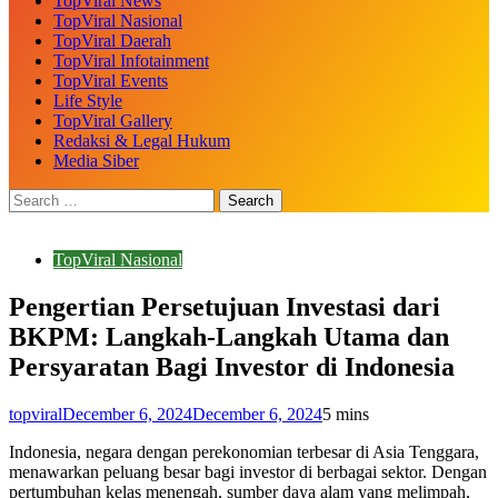
TopViral News
TopViral Nasional
TopViral Daerah
TopViral Infotainment
TopViral Events
Life Style
TopViral Gallery
Redaksi & Legal Hukum
Media Siber
TopViral Nasional
Pengertian Persetujuan Investasi dari
BKPM: Langkah-Langkah Utama dan
Persyaratan Bagi Investor di Indonesia
topviral
December 6, 2024
December 6, 2024
5 mins
Indonesia, negara dengan perekonomian terbesar di Asia Tenggara,
menawarkan peluang besar bagi investor di berbagai sektor. Dengan
pertumbuhan kelas menengah, sumber daya alam yang melimpah,