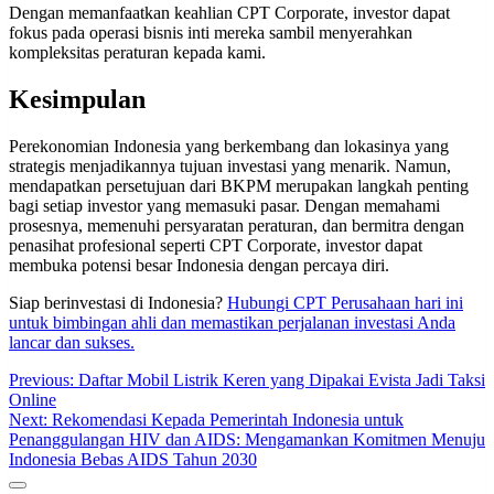
Dengan memanfaatkan keahlian CPT Corporate, investor dapat
fokus pada operasi bisnis inti mereka sambil menyerahkan
kompleksitas peraturan kepada kami.
Kesimpulan
Perekonomian Indonesia yang berkembang dan lokasinya yang
strategis menjadikannya tujuan investasi yang menarik. Namun,
mendapatkan persetujuan dari BKPM merupakan langkah penting
bagi setiap investor yang memasuki pasar. Dengan memahami
prosesnya, memenuhi persyaratan peraturan, dan bermitra dengan
penasihat profesional seperti CPT Corporate, investor dapat
membuka potensi besar Indonesia dengan percaya diri.
Siap berinvestasi di Indonesia?
Hubungi CPT Perusahaan hari ini
untuk bimbingan ahli dan memastikan perjalanan investasi Anda
lancar dan sukses.
Post
Previous:
Daftar Mobil Listrik Keren yang Dipakai Evista Jadi Taksi
Online
navigation
Next:
Rekomendasi Kepada Pemerintah Indonesia untuk
Penanggulangan HIV dan AIDS: Mengamankan Komitmen Menuju
Indonesia Bebas AIDS Tahun 2030