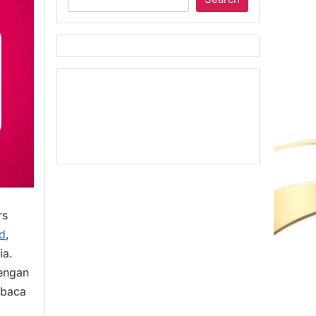
rs
id
,
ia.
dengan
mbaca