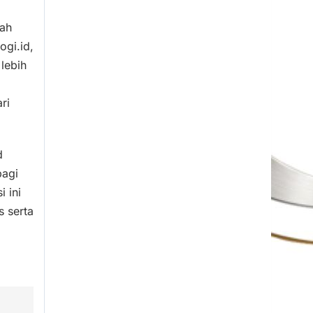
dah
ogi.id,
lebih
ri
d
bagi
 ini
 serta