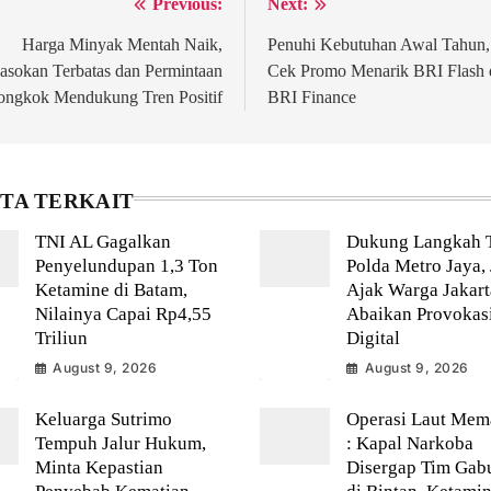
Previous:
Next:
st
vigation
Harga Minyak Mentah Naik,
Penuhi Kebutuhan Awal Tahun,
asokan Terbatas dan Permintaan
Cek Promo Menarik BRI Flash 
ongkok Mendukung Tren Positif
BRI Finance
ITA TERKAIT
TNI AL Gagalkan
Dukung Langkah 
Penyelundupan 1,3 Ton
Polda Metro Jaya,
Ketamine di Batam,
Ajak Warga Jakart
Nilainya Capai Rp4,55
Abaikan Provokas
Triliun
Digital
August 9, 2026
August 9, 2026
Keluarga Sutrimo
Operasi Laut Mem
Tempuh Jalur Hukum,
: Kapal Narkoba
Minta Kepastian
Disergap Tim Gab