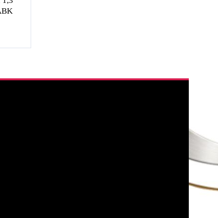
 1,3
 ABK