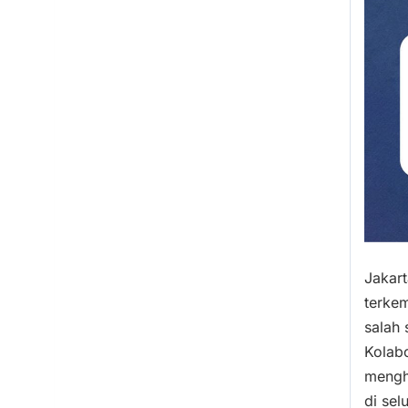
Jakart
terkem
salah 
Kolabo
mengha
di sel