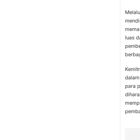
Melal
mendis
memast
luas 
pember
berba
Kemit
dalam
para p
dihar
mempe
pemba