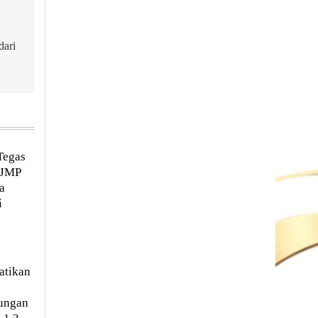
dari
Tegas
 JMP
a
i
atikan
ungan