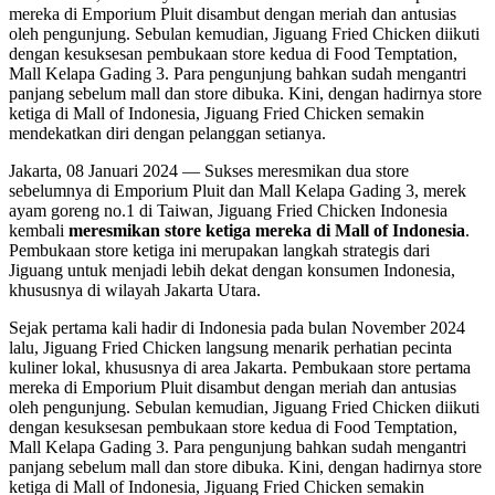
mereka di Emporium Pluit disambut dengan meriah dan antusias
oleh pengunjung. Sebulan kemudian, Jiguang Fried Chicken diikuti
dengan kesuksesan pembukaan store kedua di Food Temptation,
Mall Kelapa Gading 3. Para pengunjung bahkan sudah mengantri
panjang sebelum mall dan store dibuka. Kini, dengan hadirnya store
ketiga di Mall of Indonesia, Jiguang Fried Chicken semakin
mendekatkan diri dengan pelanggan setianya.
Jakarta, 08 Januari 2024 — Sukses meresmikan dua store
sebelumnya di Emporium Pluit dan Mall Kelapa Gading 3, merek
ayam goreng no.1 di Taiwan, Jiguang Fried Chicken Indonesia
kembali
meresmikan store ketiga mereka di Mall of Indonesia
.
Pembukaan store ketiga ini merupakan langkah strategis dari
Jiguang untuk menjadi lebih dekat dengan konsumen Indonesia,
khususnya di wilayah Jakarta Utara.
Sejak pertama kali hadir di Indonesia pada bulan November 2024
lalu, Jiguang Fried Chicken langsung menarik perhatian pecinta
kuliner lokal, khususnya di area Jakarta. Pembukaan store pertama
mereka di Emporium Pluit disambut dengan meriah dan antusias
oleh pengunjung. Sebulan kemudian, Jiguang Fried Chicken diikuti
dengan kesuksesan pembukaan store kedua di Food Temptation,
Mall Kelapa Gading 3. Para pengunjung bahkan sudah mengantri
panjang sebelum mall dan store dibuka. Kini, dengan hadirnya store
ketiga di Mall of Indonesia, Jiguang Fried Chicken semakin