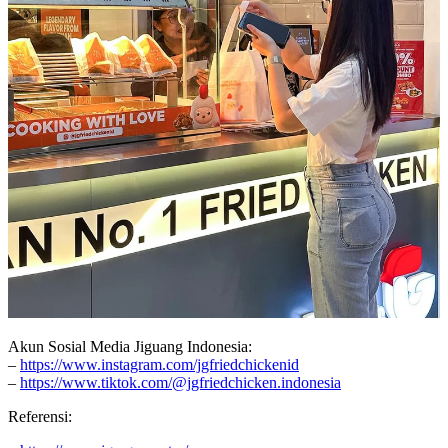
Akun Sosial Media Jiguang Indonesia:
–
https://www.instagram.com/jgfriedchickenid
–
https://www.tiktok.com/@jgfriedchicken.indonesia
Referensi: