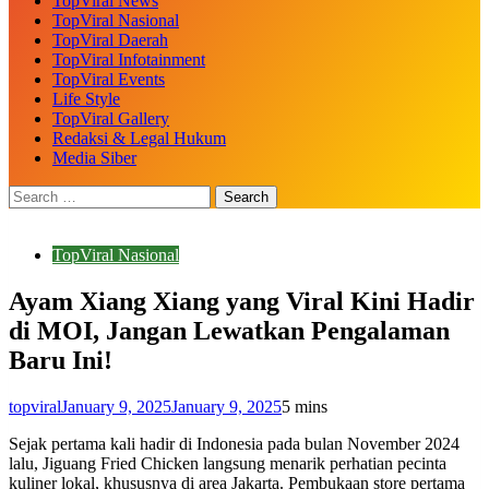
TopViral News
TopViral Nasional
TopViral Daerah
TopViral Infotainment
TopViral Events
Life Style
TopViral Gallery
Redaksi & Legal Hukum
Media Siber
TopViral Nasional
Ayam Xiang Xiang yang Viral Kini Hadir
di MOI, Jangan Lewatkan Pengalaman
Baru Ini!
topviral
January 9, 2025
January 9, 2025
5 mins
Sejak pertama kali hadir di Indonesia pada bulan November 2024
lalu, Jiguang Fried Chicken langsung menarik perhatian pecinta
kuliner lokal, khususnya di area Jakarta. Pembukaan store pertama