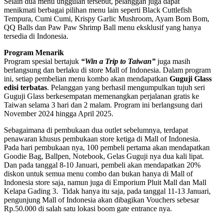
Selain dua menu unggulan tersebut, pelanggan juga dapat
menikmati berbagai pilihan menu lain seperti Black Cuttlefish
Tempura, Cumi Cumi, Krispy Garlic Mushroom, Ayam Bom Bom,
QQ Balls dan Paw Paw Shrimp Ball menu eksklusif yang hanya
tersedia di Indonesia.
Program Menarik
Program spesial bertajuk
“Win a Trip to Taiwan”
juga masih
berlangsung dan berlaku di store Mall of Indonesia. Dalam program
ini, setiap pembelian menu kombo akan mendapatkan
Guguji Glass
edisi terbatas
. Pelanggan yang berhasil mengumpulkan tujuh seri
Guguji Glass berkesempatan memenangkan perjalanan gratis ke
Taiwan selama 3 hari dan 2 malam. Program ini berlangsung dari
November 2024 hingga April 2025.
Sebagaimana di pembukaan dua outlet sebelumnya, terdapat
penawaran khusus pembukaan store ketiga di Mall of Indonesia.
Pada hari pembukaan nya, 100 pembeli pertama akan mendapatkan
Goodie Bag, Ballpen, Notebook, Gelas Guguji nya dua kali lipat.
Dan pada tanggal 8-10 Januari, pembeli akan mendapatkan 20%
diskon untuk semua menu combo dan bukan hanya di Mall of
Indonesia store saja, namun juga di Emporium Pluit Mall dan Mall
Kelapa Gading 3. Tidak hanya itu saja, pada tanggal 11-13 Januari,
pengunjung Mall of Indonesia akan dibagikan Vouchers sebesar
Rp.50.000 di salah satu lokasi boom gate entrance nya.