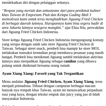
mendekatkan diri dengan pelanggan setianya.
“Respon yang meriah dan antusiasme dari para penikmat kuliner
khas Taiwan di Emporium Pluit dan Kelapa Gading Mall 3
memotivasi kami untuk terus menghadirkan Jiguang Fried Chicken
di berbagai daerah lainnya. Harapannya kami bisa segera hadir di
area Jakarta lainnya sesegera mungkin.”
ujar Elisa Hiu, perwakilan
dari Jiguang Fried Chicken Indonesia.
Store ketiga Jiguang Fried Chicken Indonesia mengungsung konsep
yang serupa dengan salah satu store Jiguang Fried Chicken di
Taiwan. Sebagai street snack, pembeli bisa mampir ke store MOI,
melakukan transaksi kemudian pergi membawa pesanan yang masih
hangat. Pembeli bisa menikmati Jiguang sambil melakukan aktivitas
lainnya atau menjadikan Jiguang sebagai
camilan
yang dibawa
pulang untuk dinikmati bersama orang rumah.
Ayam Xiang Xiang: Favorit yang Tak Tergantikan
Menu andalan
Jiguang Fried Chicken, Ayam Xiang Xiang
, terus
menjadi primadona. Dibuat dengan campuran berbagai macam
banyak nya rempah khas Taiwan, ayam ini menawarkan perpaduan
rasa yang kaya, dengan tekstur empuk dan juicy yang pas di lidah
masyarakat Indonesia.