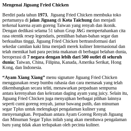
Mengenai Jiguang Fried Chicken
Berdiri pada tahun
1973
, Jiguang Fried Chicken membuka toko
pertamanya di
jalan Jiguang
di
Kota Taichung
dan menjadi
terkenal karena ayam goreng Taiwan yang renyah dan ikonik.
Dengan dedikasi selama 51 tahun Grup J&G mempertahankan cita
rasa otentik resep legendaris, pemilihan bahan-bahan segar dan
berkualitas tinggi, Jiguang Fried Chicken bertransformasi dari
sekedar camilan kaki lima menjadi merek kuliner Internasional dan
telah memikat hati para pecinta makanan di berbagai belahan dunia,
beroperasi di
7 negara dengan lebih dari 500 outlet di seluruh
dunia
; Taiwan, China, Filipina, Kanada, Amerika Serikat, Hong
Kong, dan Indonesia.
“Ayam Xiang Xiang”
menu signature Jiguang Fried Chicken
menggunakan resep bumbu rahasia dan cara memasak yang telah
dikembangkan secara teliti, menawarkan perpaduan sempurna
antara kerenyahan dan kelezatan daging ayam yang juicy. Selain itu,
Jiguang Fried Chicken juga menyajikan berbagai pilihan lainnya
seperti cumi goreng renyah, jamur bawang putih, dan minuman
segar Tplus untuk melengkapi pengalaman kuliner yang
menyenangkan. Perpaduan antara Ayam Goreng Renyah Jiguang
dan Minuman Segar Tplus inilah yang akan membawa pengalaman
baru yang tidak akan terlupakan oleh pecinta kuliner.