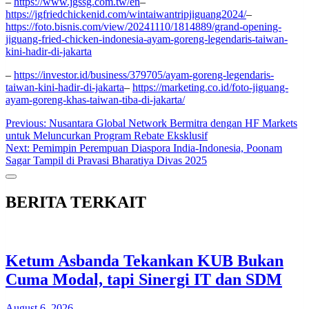
–
https://www.jgssg.com.tw/en
–
https://jgfriedchickenid.com/wintaiwantripjiguang2024/
–
https://foto.bisnis.com/view/20241110/1814889/grand-opening-
jiguang-fried-chicken-indonesia-ayam-goreng-legendaris-taiwan-
kini-hadir-di-jakarta
–
https://investor.id/business/379705/ayam-goreng-legendaris-
taiwan-kini-hadir-di-jakarta
–
https://marketing.co.id/foto-jiguang-
ayam-goreng-khas-taiwan-tiba-di-jakarta/
Post
Previous:
Nusantara Global Network Bermitra dengan HF Markets
untuk Meluncurkan Program Rebate Eksklusif
navigation
Next:
Pemimpin Perempuan Diaspora India-Indonesia, Poonam
Sagar Tampil di Pravasi Bharatiya Divas 2025
BERITA TERKAIT
Ketum Asbanda Tekankan KUB Bukan
Cuma Modal, tapi Sinergi IT dan SDM
August 6, 2026