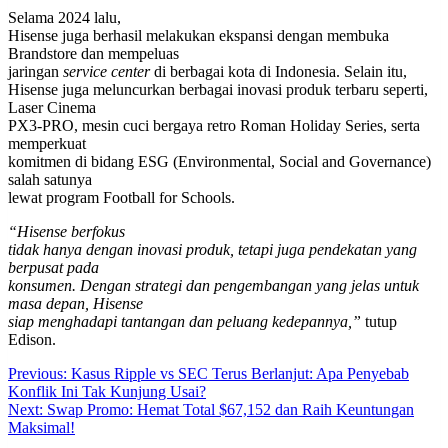
Selama 2024 lalu,
Hisense juga berhasil melakukan ekspansi dengan membuka
Brandstore dan mempeluas
jaringan
service center
di berbagai kota di Indonesia. Selain itu,
Hisense juga meluncurkan berbagai inovasi produk terbaru seperti,
Laser Cinema
PX3-PRO, mesin cuci bergaya retro Roman Holiday Series, serta
memperkuat
komitmen di bidang ESG (Environmental, Social and Governance)
salah satunya
lewat program Football for Schools.
“Hisense berfokus
tidak hanya dengan inovasi produk, tetapi juga pendekatan yang
berpusat pada
konsumen. Dengan strategi dan pengembangan yang jelas untuk
masa depan, Hisense
siap menghadapi tantangan dan peluang kedepannya,”
tutup
Edison.
Post
Previous:
Kasus Ripple vs SEC Terus Berlanjut: Apa Penyebab
Konflik Ini Tak Kunjung Usai?
navigation
Next:
Swap Promo: Hemat Total $67,152 dan Raih Keuntungan
Maksimal!