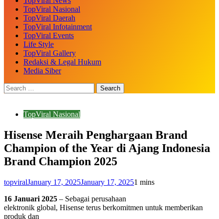
TopViral News
TopViral Nasional
TopViral Daerah
TopViral Infotainment
TopViral Events
Life Style
TopViral Gallery
Redaksi & Legal Hukum
Media Siber
TopViral Nasional
Hisense Meraih Penghargaan Brand
Champion of the Year di Ajang Indonesia
Brand Champion 2025
topviral
January 17, 2025
January 17, 2025
1 mins
16 Januari 2025
– Sebagai perusahaan
elektronik global, Hisense terus berkomitmen untuk memberikan
produk dan