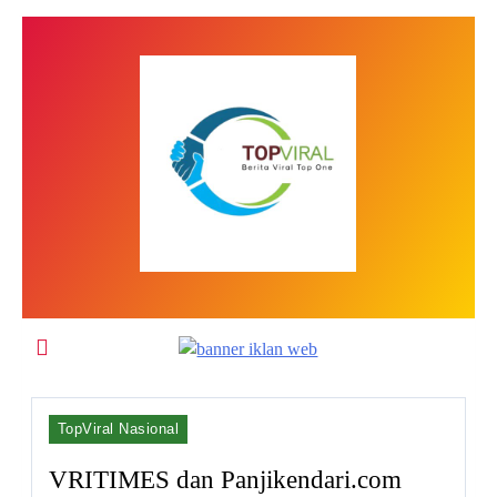
Skip
to
content
Top Viral
TopViral Nasional
VRITIMES dan Panjikendari.com