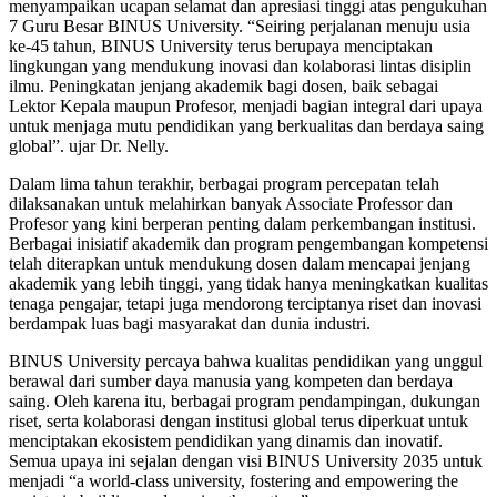
menyampaikan ucapan selamat dan apresiasi tinggi atas pengukuhan
7 Guru Besar BINUS University. “Seiring perjalanan menuju usia
ke-45 tahun, BINUS University terus berupaya menciptakan
lingkungan yang mendukung inovasi dan kolaborasi lintas disiplin
ilmu. Peningkatan jenjang akademik bagi dosen, baik sebagai
Lektor Kepala maupun Profesor, menjadi bagian integral dari upaya
untuk menjaga mutu pendidikan yang berkualitas dan berdaya saing
global”. ujar Dr. Nelly.
Dalam lima tahun terakhir, berbagai program percepatan telah
dilaksanakan untuk melahirkan banyak Associate Professor dan
Profesor yang kini berperan penting dalam perkembangan institusi.
Berbagai inisiatif akademik dan program pengembangan kompetensi
telah diterapkan untuk mendukung dosen dalam mencapai jenjang
akademik yang lebih tinggi, yang tidak hanya meningkatkan kualitas
tenaga pengajar, tetapi juga mendorong terciptanya riset dan inovasi
berdampak luas bagi masyarakat dan dunia industri.
BINUS University percaya bahwa kualitas pendidikan yang unggul
berawal dari sumber daya manusia yang kompeten dan berdaya
saing. Oleh karena itu, berbagai program pendampingan, dukungan
riset, serta kolaborasi dengan institusi global terus diperkuat untuk
menciptakan ekosistem pendidikan yang dinamis dan inovatif.
Semua upaya ini sejalan dengan visi BINUS University 2035 untuk
menjadi “a world-class university, fostering and empowering the