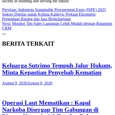
society in building and serving the nation.”
Post
Previous:
Indonesia Sustainable Procurement Expo (ISPE) 2025
Sukses Digelar untuk Kelima Kalinya: Perkuat Ekosistem
navigation
Pengadaan Barang dan Jasa Berkelanjutan
Next:
Monitor Tim Sales Lapangan Lebih Mudah dengan Barantum
CRM
BERITA TERKAIT
Keluarga Sutrimo Tempuh Jalur Hukum,
Minta Kepastian Penyebab Kematian
August 9, 2026
August 9, 2026
Operasi Laut Mematikan : Kapal
Narkoba Disergap Tim Gabungan di