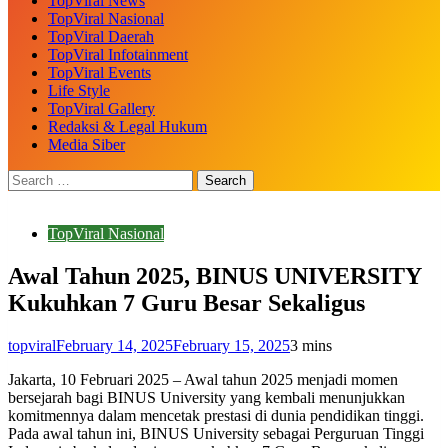
TopViral News
TopViral Nasional
TopViral Daerah
TopViral Infotainment
TopViral Events
Life Style
TopViral Gallery
Redaksi & Legal Hukum
Media Siber
TopViral Nasional
Awal Tahun 2025, BINUS UNIVERSITY
Kukuhkan 7 Guru Besar Sekaligus
topviral
February 14, 2025
February 15, 2025
3 mins
Jakarta, 10 Februari 2025 – Awal tahun 2025 menjadi momen
bersejarah bagi BINUS University yang kembali menunjukkan
komitmennya dalam mencetak prestasi di dunia pendidikan tinggi.
Pada awal tahun ini, BINUS University sebagai Perguruan Tinggi