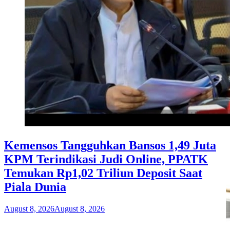
Kemensos Tangguhkan Bansos 1,49 Juta
KPM Terindikasi Judi Online, PPATK
Temukan Rp1,02 Triliun Deposit Saat
Piala Dunia
August 8, 2026
August 8, 2026