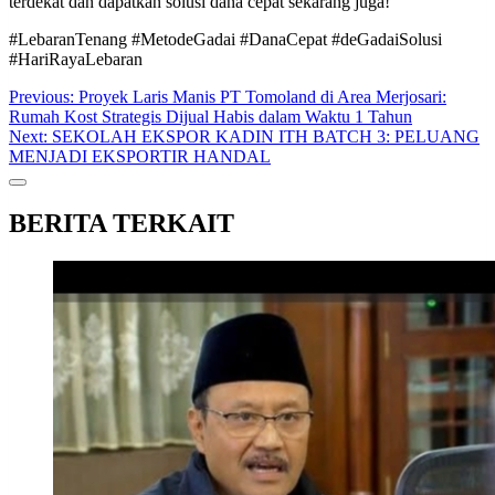
terdekat dan dapatkan solusi dana cepat sekarang juga!
#LebaranTenang #MetodeGadai #DanaCepat #deGadaiSolusi
#HariRayaLebaran
Post
Previous:
Proyek Laris Manis PT Tomoland di Area Merjosari:
Rumah Kost Strategis Dijual Habis dalam Waktu 1 Tahun
navigation
Next:
SEKOLAH EKSPOR KADIN ITH BATCH 3: PELUANG
MENJADI EKSPORTIR HANDAL
BERITA TERKAIT